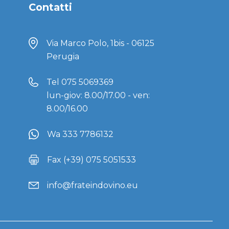
Contatti
Via Marco Polo, 1bis - 06125
Perugia
Tel
075 5069369
lun-giov: 8.00/17.00 - ven:
8.00/16.00
Wa 333 7786132
Fax (+39) 075 5051533
info@frateindovino.eu