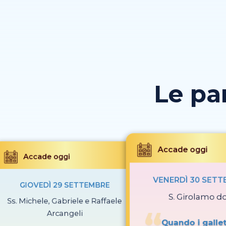
Le pa
Accade oggi
Accade oggi
VENERDÌ 30 SET
GIOVEDÌ 29 SETTEMBRE
S. Girolamo do
Ss. Michele, Gabriele e Raffaele
Arcangeli
Quando i gallet