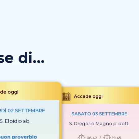
 di...
de oggi
Accade oggi
DÌ 02 SETTEMBRE
SABATO 03 SETTEMBRE
S. Elpidio ab.
S. Gregorio Magno p. dott.
 buon proverbio
06.42
19.45