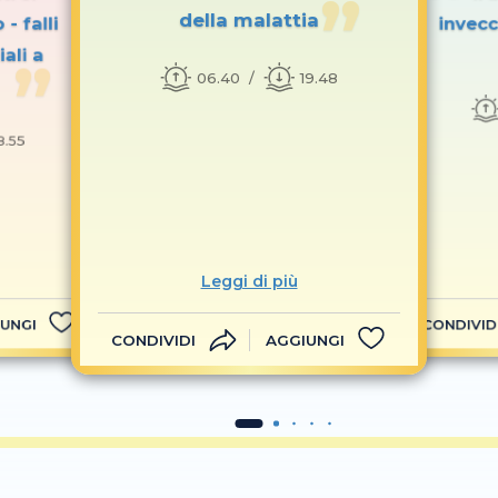
della malattia
- falli
invecc
ali a
06.40
19.48
8.55
Leggi di più
UNGI
CONDIVID
CONDIVIDI
AGGIUNGI