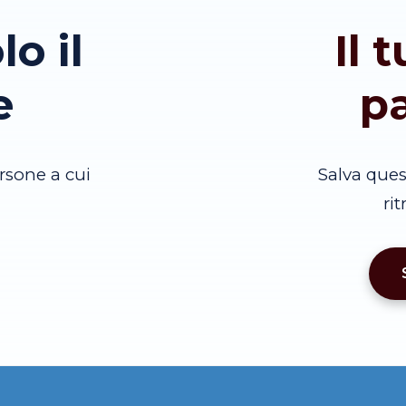
lo il
Il 
e
p
rsone a cui
Salva que
ri