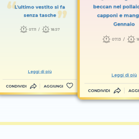
beccan nel pollaio 
L’ultimo vestito si fa
capponi e mangi
senza tasche
Gennaio
07.11
18.57
07.13
1
Leggi di più
Leggi di più
CONDIVIDI
AGGIUNGI
CONDIVIDI
AGGI