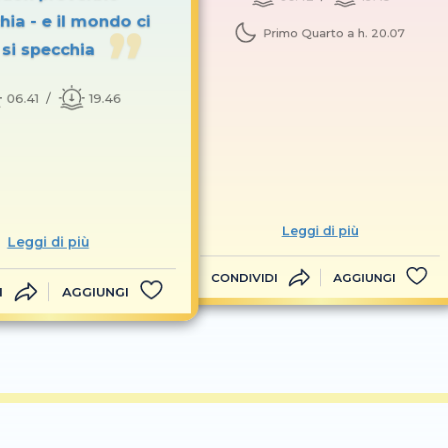
hia - e il mondo ci
Primo Quarto a h. 20.07
si specchia
06.41
19.46
Leggi di più
Leggi di più
CONDIVIDI
AGGIUNGI
I
AGGIUNGI