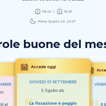
06.42
19.45
Primo Quarto a h. 20.07
role buone del mese
Accade oggi
Acca
GIOVEDÌ 01 SETTEMBRE
TEMBRE
VENER
S. Egidio ab.
tt.
La fissazione è peggio
ti si
Il