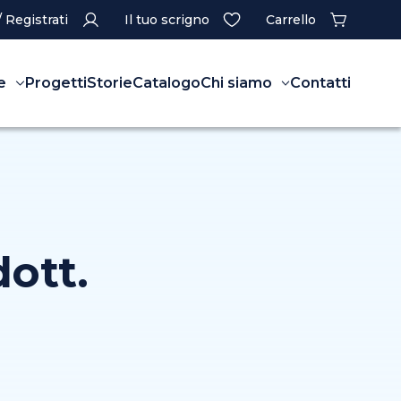
/ Registrati
Il tuo scrigno
Carrello
e
Progetti
Storie
Catalogo
Chi siamo
Contatti
ott.