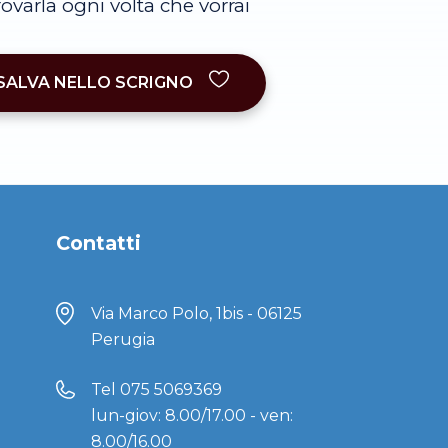
trovarla ogni volta che vorrai
SALVA NELLO SCRIGNO
Contatti
Via Marco Polo, 1bis - 06125
Perugia
Tel
075 5069369
lun-giov: 8.00/17.00 - ven:
8.00/16.00