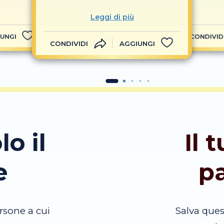
Leggi di più
UNGI
CONDIVID
CONDIVIDI
AGGIUNGI
lo il
Il 
e
p
rsone a cui
Salva que