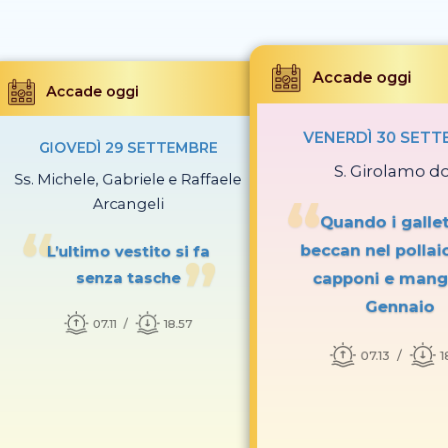
Accade oggi
Accade oggi
VENERDÌ 30 SET
GIOVEDÌ 29 SETTEMBRE
S. Girolamo do
Ss. Michele, Gabriele e Raffaele
Arcangeli
Quando i gallet
beccan nel pollaio 
L’ultimo vestito si fa
capponi e mangi
senza tasche
Gennaio
07.11
18.57
07.13
1