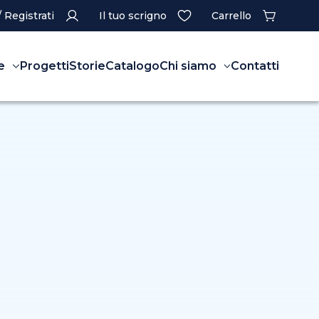
/ Registrati
Il tuo scrigno
Carrello
e
Progetti
Storie
Catalogo
Chi siamo
Contatti