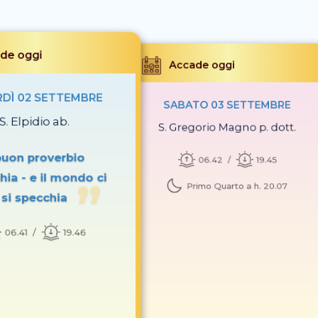
de oggi
Accade oggi
DÌ 02 SETTEMBRE
SABATO 03 SETTEMBRE
S. Elpidio ab.
S. Gregorio Magno p. dott.
 buon proverbio
06.42
19.45
hia - e il mondo ci
Primo Quarto a h. 20.07
si specchia
06.41
19.46