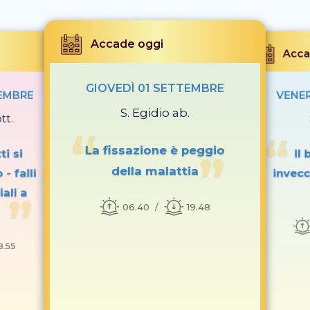
Accade oggi
Acca
GIOVEDÌ 01 SETTEMBRE
TEMBRE
VENER
S. Egidio ab.
tt.
La fissazione è peggio
ti si
Il
della malattia
- falli
invecc
ali a
06.40
19.48
8.55