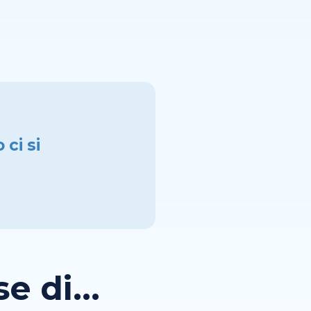
 ci si
 di...