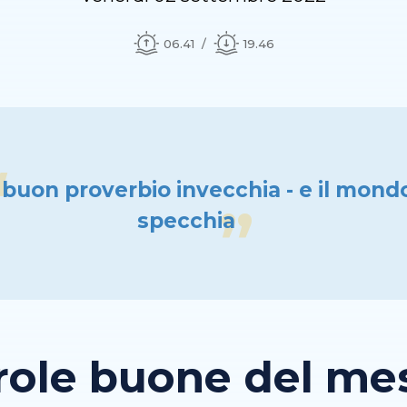
06.41
19.46
l buon proverbio invecchia - e il mondo
specchia
role buone del mese