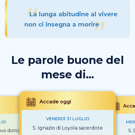
La lunga abitudine al vivere
non ci insegna a morire
Le parole buone del
mese di...
Accade oggi
Acca
VENERDÌ 31 LUGLIO
LIO
MER
S. Ignazio di Loyola sacerdote
covo dottore
S.