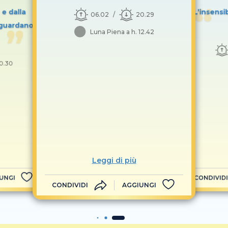
 e dalla
L’insensi
06.02
20.29
 guardano
Luna Piena a h. 12.42
0.30
Leggi di più
UNGI
CONDIVIDI
CONDIVIDI
AGGIUNGI