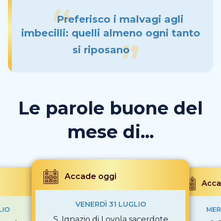
Preferisco i malvagi agli
imbecilli: quelli almeno ogni tanto
si riposano
Le parole buone del
mese di...
Accade oggi
Acca
VENERDÌ 31 LUGLIO
LIO
MER
S. Ignazio di Loyola sacerdote