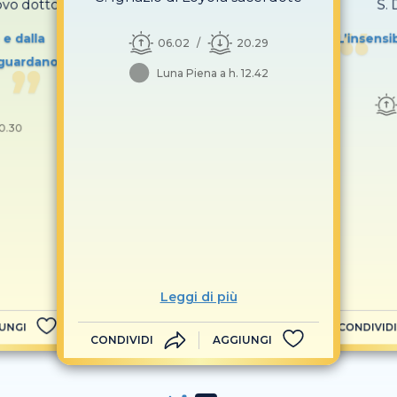
covo dottore
S.
 e dalla
L’insensi
06.02
20.29
 guardano
Luna Piena a h. 12.42
0.30
Leggi di più
UNGI
CONDIVIDI
CONDIVIDI
AGGIUNGI