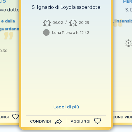
LIO
MER
S. Ignazio di Loyola sacerdote
covo dottore
S.
 e dalla
L’insensi
06.02
20.29
 guardano
Luna Piena a h. 12.42
0.30
Leggi di più
UNGI
CONDIVIDI
CONDIVIDI
AGGIUNGI