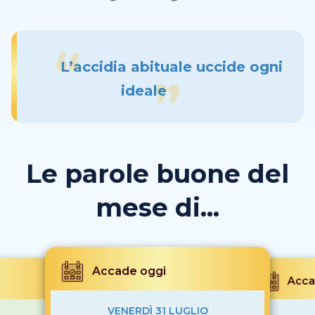
L’accidia abituale uccide ogni
ideale
Le parole buone del
mese di...
Accade oggi
Acca
VENERDÌ 31 LUGLIO