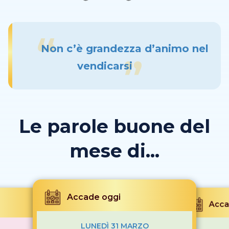
Non c’è grandezza d’animo nel
vendicarsi
Le parole buone del
mese di...
Accade oggi
Acca
LUNEDÌ 31 MARZO