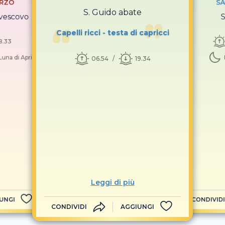
ARZO
SA
S. Guido abate
 vescovo
S
Capelli ricci - testa di capricci
8.33
una di Aprile]
06.54
19.34
Leggi di più
UNGI
CONDIVIDI
CONDIVIDI
AGGIUNGI