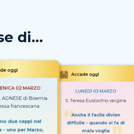
 di...
de oggi
Accade oggi
ENICA 02 MARZO
LUNEDÌ 03 MARZO
 S. AGNESE di Boemia
S. Teresa Eustochio vergine
ssa francescana
Anche il facile divien
ono due ceppi nel
difficile - quando si fa di
e - uno per Marzo,
mala voglia