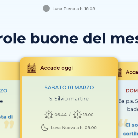
Luna Piena a h. 18.08
role buone del mese
Accade oggi
Acca
SABATO 01 MARZO
RZO
DOM
S. Silvio martire
te
8a p.a.
bade
06.44
18.00
sta di
Ci s
Luna Nuova a h. 09.00
cortil