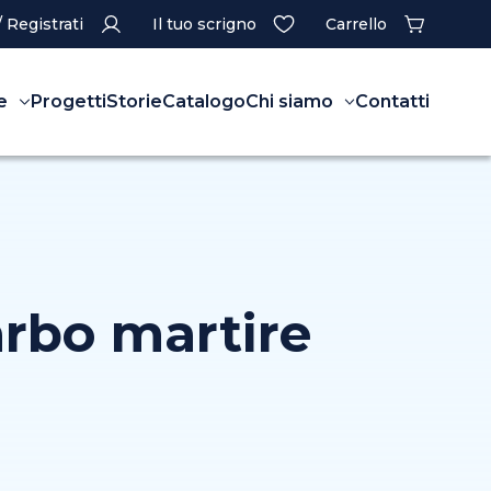
/ Registrati
Il tuo scrigno
Carrello
e
Progetti
Storie
Catalogo
Chi siamo
Contatti
arbo martire