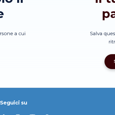
e
p
rsone a cui
Salva que
ri
Seguici su