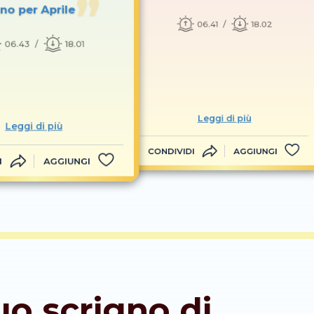
no per Aprile
06.41
18.02
06.43
18.01
Leggi di più
Leggi di più
CONDIVIDI
AGGIUNGI
I
AGGIUNGI
tuo scrigno di