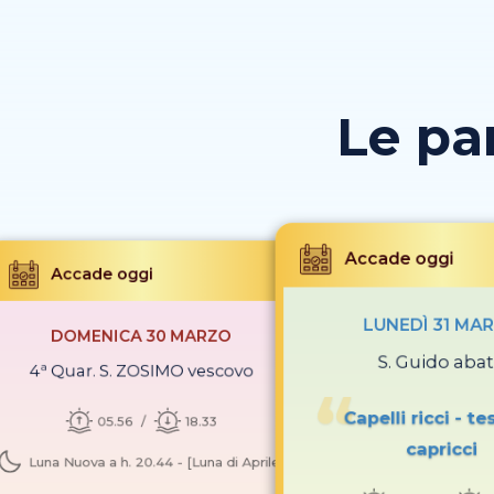
Le pa
Accade oggi
Accade oggi
LUNEDÌ 31 MA
DOMENICA 30 MARZO
S. Guido aba
4ª Quar. S. ZOSIMO vescovo
Capelli ricci - te
05.56
18.33
capricci
Luna Nuova a h. 20.44 - [Luna di Aprile]