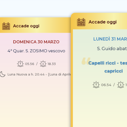
Accade oggi
Accade oggi
LUNEDÌ 31 MA
DOMENICA 30 MARZO
S. Guido aba
4ª Quar. S. ZOSIMO vescovo
Capelli ricci - te
05.56
18.33
capricci
Luna Nuova a h. 20.44 - [Luna di Aprile]
06.54