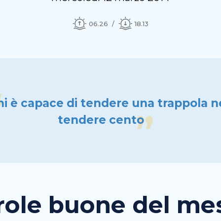
06.26
18.13
hi è capace di tendere una trappola 
tendere cento
role buone del mese