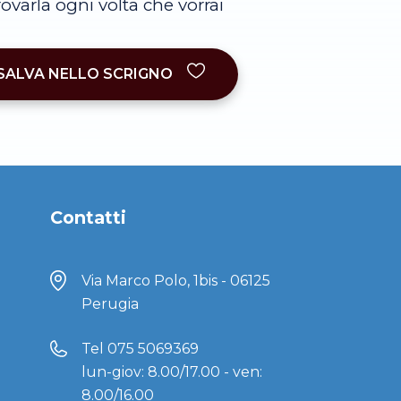
trovarla ogni volta che vorrai
SALVA NELLO SCRIGNO
Contatti
Via Marco Polo, 1bis - 06125
Perugia
Tel
075 5069369
lun-giov: 8.00/17.00 - ven:
8.00/16.00