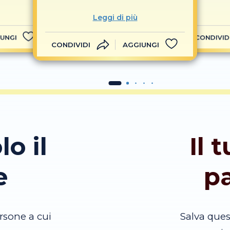
Leggi di più
UNGI
CONDIVID
CONDIVIDI
AGGIUNGI
lo il
Il 
e
p
rsone a cui
Salva que