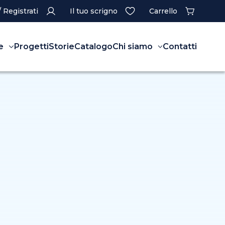
/ Registrati
Il tuo scrigno
Carrello
e
Progetti
Storie
Catalogo
Chi siamo
Contatti