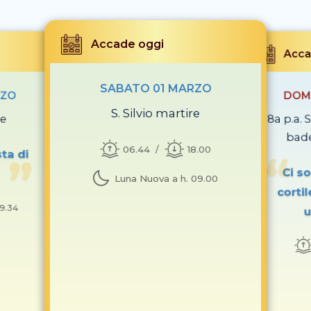
Accade oggi
Acca
SABATO 01 MARZO
RZO
DOM
S. Silvio martire
te
8a p.a.
bade
06.44
18.00
sta di
Ci s
Luna Nuova a h. 09.00
cortil
19.34
u