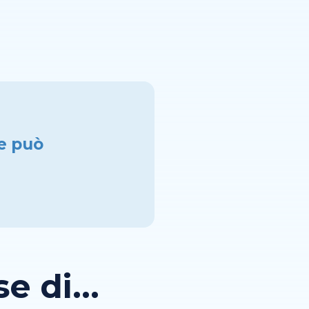
ne può
 di...