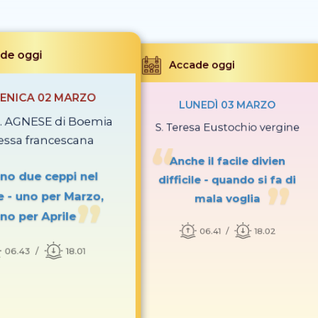
de oggi
Accade oggi
ENICA 02 MARZO
LUNEDÌ 03 MARZO
 S. AGNESE di Boemia
S. Teresa Eustochio vergine
ssa francescana
Anche il facile divien
ono due ceppi nel
difficile - quando si fa di
e - uno per Marzo,
mala voglia
no per Aprile
06.41
18.02
06.43
18.01