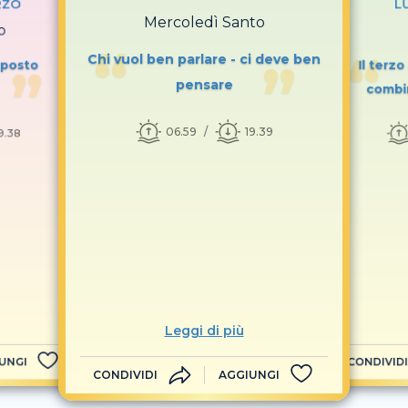
RZO
L
Mercoledì Santo
o
Chi vuol ben parlare - ci deve ben
l posto
Il terz
pensare
combi
06.59
19.39
9.38
Leggi di più
UNGI
CONDIVIDI
CONDIVIDI
AGGIUNGI