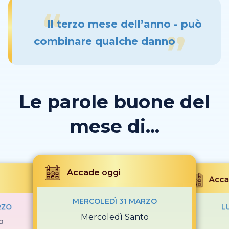
Il terzo mese dell’anno - può
combinare qualche danno
Le parole buone del
mese di...
Accade oggi
Acca
MERCOLEDÌ 31 MARZO
RZO
L
Mercoledì Santo
o