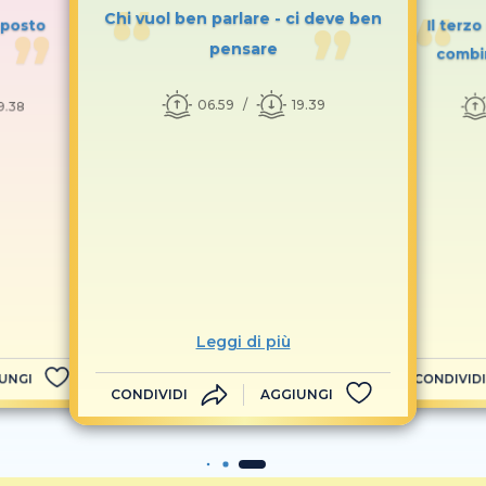
Chi vuol ben parlare - ci deve ben
l posto
Il terz
pensare
combi
06.59
19.39
9.38
Leggi di più
UNGI
CONDIVIDI
CONDIVIDI
AGGIUNGI