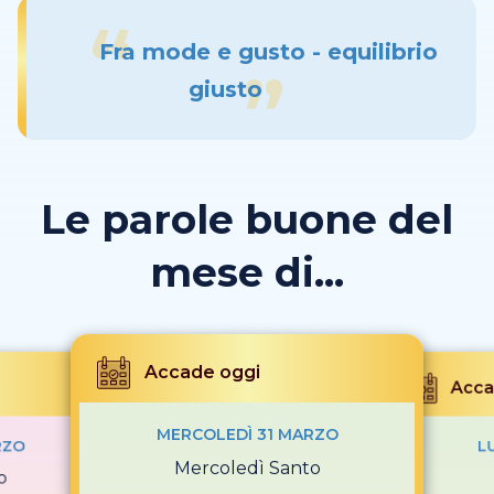
Fra mode e gusto - equilibrio
giusto
Le parole buone del
mese di...
Accade oggi
Acca
MERCOLEDÌ 31 MARZO
RZO
L
Mercoledì Santo
o