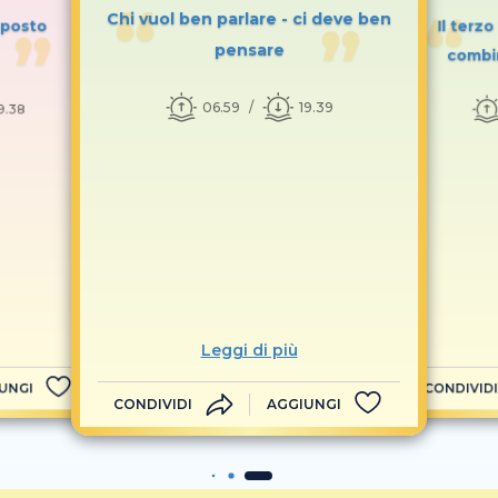
Chi vuol ben parlare - ci deve ben
l posto
Il terz
pensare
combi
06.59
19.39
9.38
Leggi di più
UNGI
CONDIVIDI
CONDIVIDI
AGGIUNGI