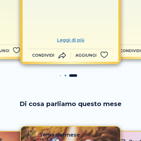
Leggi di più
UNGI
CONDIVIDI
CONDIVIDI
AGGIUNGI
Di cosa parliamo questo mese
Tema del mese
e