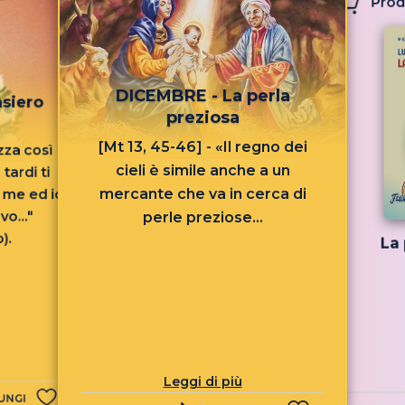
Prod
DICEMBRE - La perla
siero
preziosa
[Mt 13, 45-46] - «Il regno dei
zza così
cieli è simile anche a un
tardi ti
mercante che va in cerca di
i me ed io
vo..."
perle preziose...
).
La 
Leggi di più
UNGI