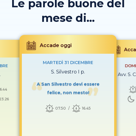
Le parole buone del
mese di...
Accade oggi
Acca
MARTEDÌ 31 DICEMBRE
MBRE
DOME
S. Silvestro I p.
.
1ª Avv. S.
A San Silvestro devi essere
16.44
felice, non mesto!
23.26
07.50
16.45