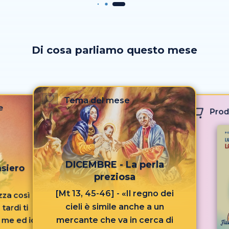
Di cosa parliamo questo mese
Tema del mese
e
Prod
DICEMBRE - La perla
siero
preziosa
[Mt 13, 45-46] - «Il regno dei
zza così
cieli è simile anche a un
tardi ti
mercante che va in cerca di
i me ed io