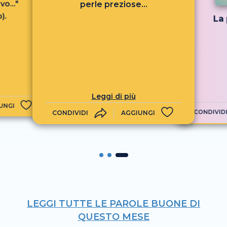
vo..."
perle preziose...
).
La 
Leggi di più
UNGI
CONDIVID
CONDIVIDI
AGGIUNGI
LEGGI TUTTE LE PAROLE BUONE DI
QUESTO MESE