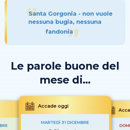
Santa Gorgonia - non vuole
nessuna bugia, nessuna
fandonia
Le parole buone del
mese di...
Accade oggi
Acca
MARTEDÌ 31 DICEMBRE
MBRE
DOME