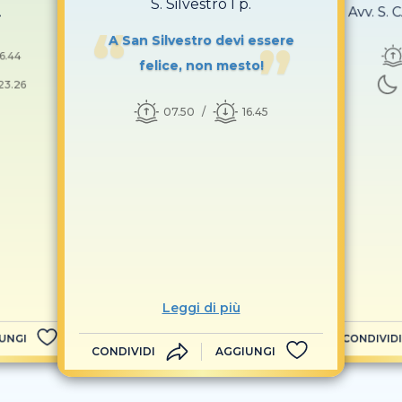
S. Silvestro I p.
.
1ª Avv. S.
A San Silvestro devi essere
16.44
felice, non mesto!
23.26
07.50
16.45
Leggi di più
UNGI
CONDIVIDI
CONDIVIDI
AGGIUNGI