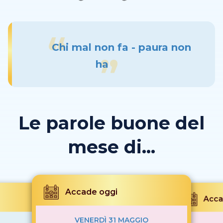
Chi mal non fa - paura non
ha
Le parole buone del
mese di...
Accade oggi
Acca
VENERDÌ 31 MAGGIO