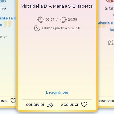
GIO
MER
Visita della B. V. Maria a S. Elisabetta
I re
S. G
nte fa il
05.37
20.38
Miseria e
le
Ultimo Quarto a h. 20.58
la
0.37
Leggi di più
UNGI
CONDIVIDI
CONDIVIDI
AGGIUNGI