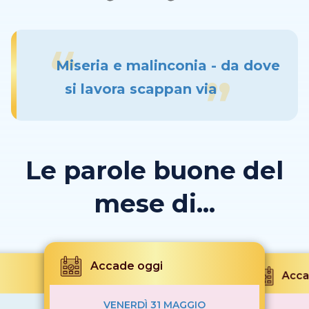
Miseria e malinconia - da dove
si lavora scappan via
Le parole buone del
mese di...
Accade oggi
Acca
VENERDÌ 31 MAGGIO