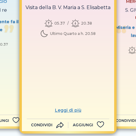
GIO
MER
Visita della B. V. Maria a S. Elisabetta
I re
S. G
nte fa il
05.37
20.38
Miseria e
le
Ultimo Quarto a h. 20.58
la
0.37
Leggi di più
UNGI
CONDIVIDI
CONDIVIDI
AGGIUNGI