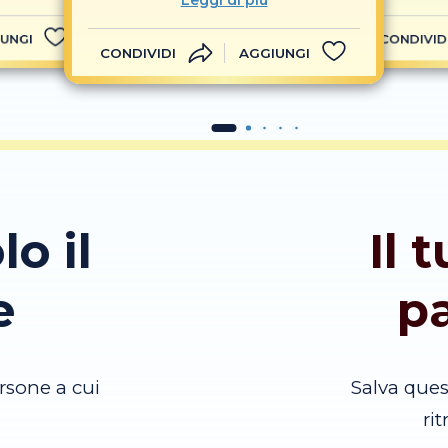
Leggi di più
UNGI
CONDIVID
CONDIVIDI
AGGIUNGI
lo il
Il 
e
p
rsone a cui
Salva que
ri