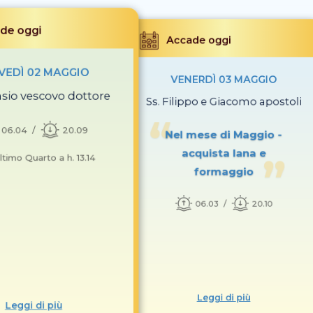
de oggi
Accade oggi
VEDÌ 02 MAGGIO
VENERDÌ 03 MAGGIO
asio vescovo dottore
Ss. Filippo e Giacomo apostoli
06.04
20.09
Nel mese di Maggio -
acquista lana e
ltimo Quarto a h. 13.14
formaggio
06.03
20.10
Leggi di più
Leggi di più