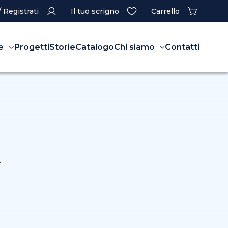
/ Registrati
Il tuo scrigno
Carrello
e
Progetti
Storie
Catalogo
Chi siamo
Contatti
À