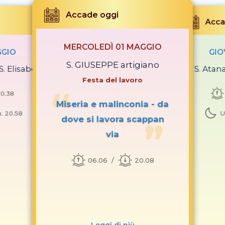
Accade oggi
Acca
MERCOLEDÌ 01 MAGGIO
GGIO
GIO
S. GIUSEPPE artigiano
 S. Elisabetta
S. Atan
Festa del lavoro
0.38
Miseria e malinconia - da
. 20.58
U
dove si lavora scappan
via
06.06
20.08