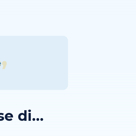
e
 di...