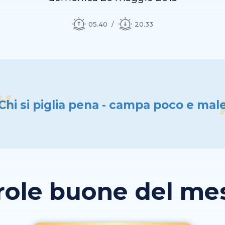
05.40
20.33
Chi si piglia pena - campa poco e mal
role buone del mese