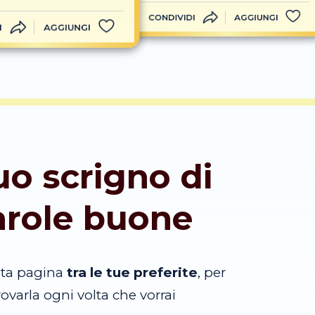
CONDIVIDI
AGGIUNGI
I
AGGIUNGI
tuo scrigno di
arole buone
sta pagina
tra le tue preferite
, per
trovarla ogni volta che vorrai