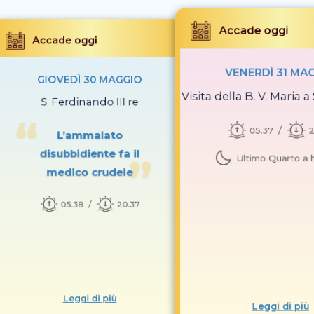
Accade oggi
Accade oggi
VENERDÌ 31 MA
GIOVEDÌ 30 MAGGIO
Visita della B. V. Maria a
S. Ferdinando III re
05.37
2
L’ammalato
disubbidiente fa il
Ultimo Quarto a h
medico crudele
05.38
20.37
Leggi di più
Leggi di più