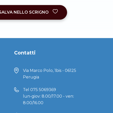
SALVA NELLO SCRIGNO
Contatti
Via Marco Polo, 1bis - 06125
Perugia
Tel
075 5069369
lun-giov: 8.00/17.00 - ven:
8.00/16.00