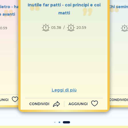
Inutile far patti - coi principi e coi
ietro - ha
Chi semin
matti
e avanti
05.38
20.59
0.59
Leggi di più
UNGI
CONDIVIDI
CONDIVIDI
AGGIUNGI