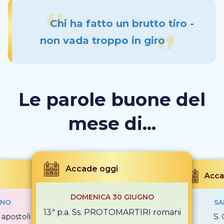
Chi ha fatto un brutto tiro -
non vada troppo in giro
Le parole buone del
mese di...
Accade oggi
Acca
DOMENICA 30 GIUGNO
GNO
SA
13ª p.a. Ss. PROTOMARTIRI romani
apostoli
S.