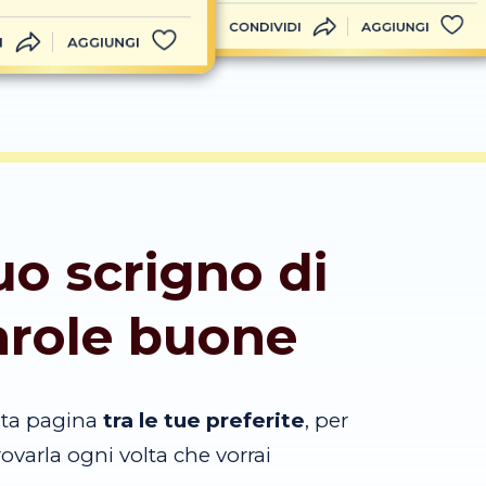
CONDIVIDI
AGGIUNGI
I
AGGIUNGI
tuo scrigno di
arole buone
sta pagina
tra le tue preferite
, per
trovarla ogni volta che vorrai