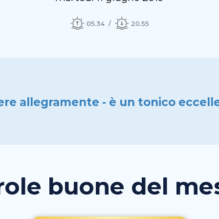
05.34
20.55
ere allegramente - è un tonico eccell
role buone del mese