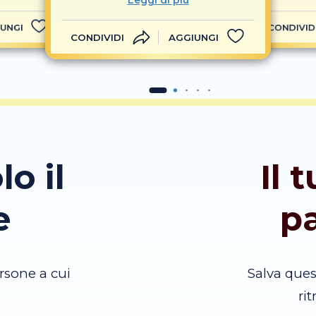
Leggi di più
UNGI
CONDIVID
CONDIVIDI
AGGIUNGI
lo il
Il 
e
p
rsone a cui
Salva que
ri