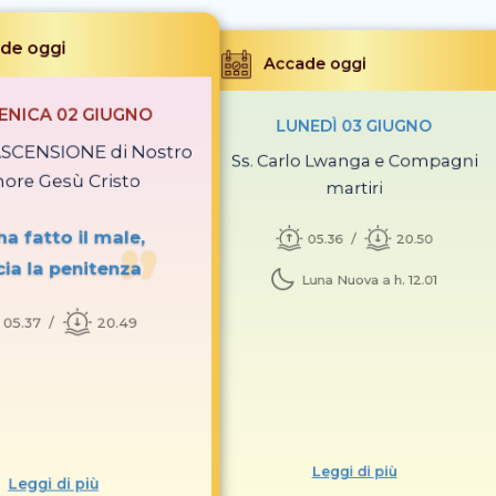
de oggi
Accade oggi
NICA 02 GIUGNO
LUNEDÌ 03 GIUGNO
 ASCENSIONE di Nostro
Ss. Carlo Lwanga e Compagni
nore Gesù Cristo
martiri
ha fatto il male,
05.36
20.50
cia la penitenza
Luna Nuova a h. 12.01
05.37
20.49
Leggi di più
Leggi di più