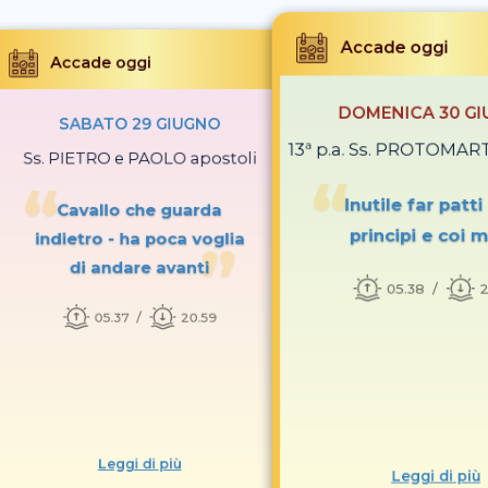
Accade oggi
Accade oggi
DOMENICA 30 G
SABATO 29 GIUGNO
13ª p.a. Ss. PROTOMAR
Ss. PIETRO e PAOLO apostoli
Inutile far patti 
Cavallo che guarda
principi e coi m
indietro - ha poca voglia
di andare avanti
05.38
2
05.37
20.59
Leggi di più
Leggi di più