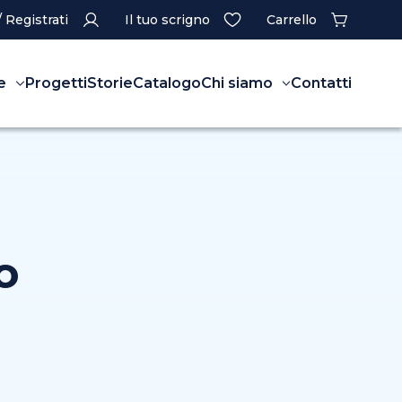
/ Registrati
Il tuo scrigno
Carrello
e
Progetti
Storie
Catalogo
Chi siamo
Contatti
o