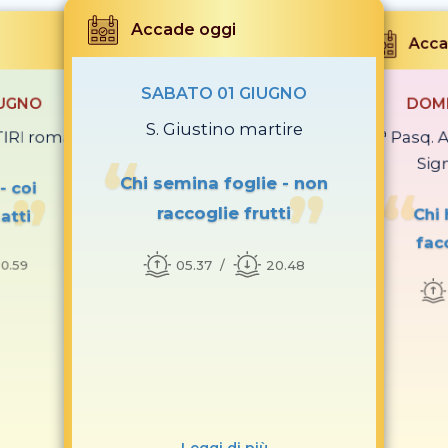
Accade oggi
Acca
SABATO 01 GIUGNO
IUGNO
DOME
S. Giustino martire
TIRI romani
7ª Pasq.
Sig
Chi semina foglie - non
- coi
raccoglie frutti
Chi 
atti
fac
05.37
20.48
0.59