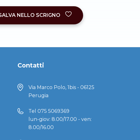
SALVA NELLO SCRIGNO
Contatti
Via Marco Polo, 1bis - 06125
Perugia
Tel
075 5069369
lun-giov: 8.00/17.00 - ven:
8.00/16.00