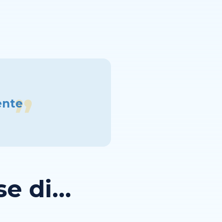
ente
 di...