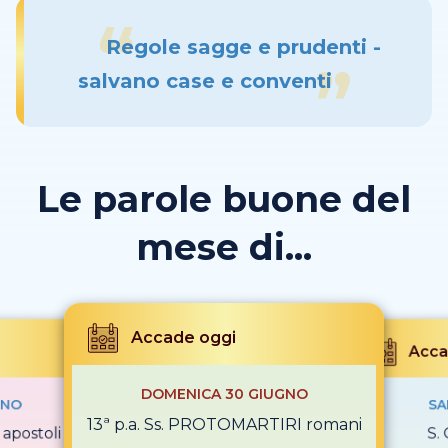
Regole sagge e prudenti -
salvano case e conventi
Le parole buone del
mese di...
Accade oggi
Acca
DOMENICA 30 GIUGNO
GNO
SA
13ª p.a. Ss. PROTOMARTIRI romani
apostoli
S.