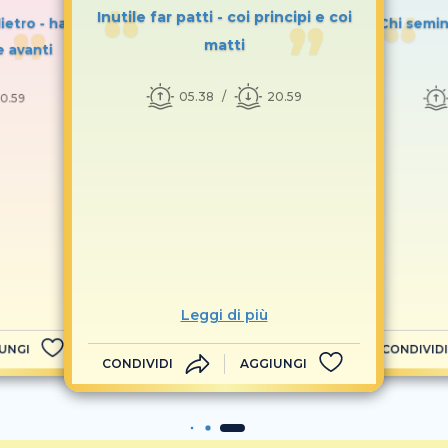
Inutile far patti - coi principi e coi
ietro - ha
Chi semin
matti
e avanti
05.38
20.59
0.59
Leggi di più
UNGI
CONDIVIDI
CONDIVIDI
AGGIUNGI