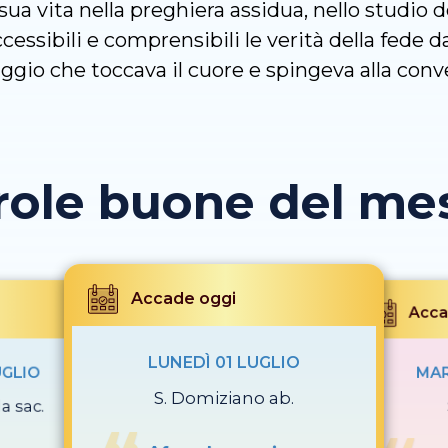
 sua vita nella preghiera assidua, nello studio 
cessibili e comprensibili le verità della fede d
gio che toccava il cuore e spingeva alla conv
role buone del mese
Accade oggi
Acca
LUNEDÌ 01 LUGLIO
UGLIO
MAR
S. Domiziano ab.
a sac.