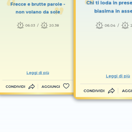
Chi ti loda in prese
Frecce e brutte parole -
biasima in ass
non volano da sole
06.04
06.03
20.38
Leggi di più
Leggi di più
CONDIVIDI
AGGIUNGI
CONDIVIDI
AGGI