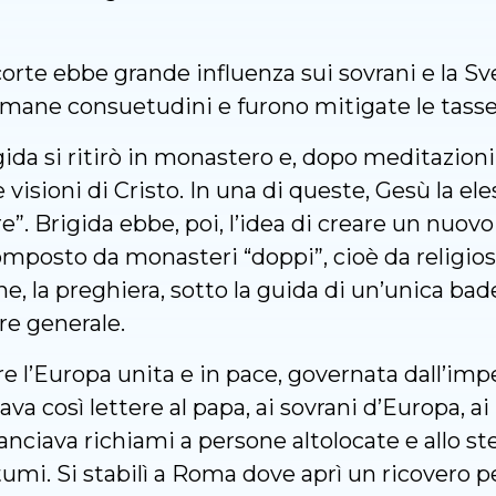
corte ebbe grande influenza sui sovrani e la S
umane consuetudini e furono mitigate le tass
ida si ritirò in monastero e, dopo meditazioni 
 visioni di Cristo. In una di queste, Gesù la el
. Brigida ebbe, poi, l’idea di creare un nuovo
omposto da monasteri “doppi”, cioè da religio
e, la preghiera, sotto la guida di un’unica bad
re generale.
re l’Europa unita e in pace, governata dall’imp
a così lettere al papa, ai sovrani d’Europa, ai re
anciava richiami a persone altolocate e allo s
mi. Si stabilì a Roma dove aprì un ricovero per