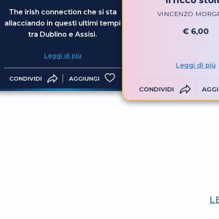
The irish connection che si sta
VINCENZO MORG
allacciando in questi ultimi tempi
€ 6,00
tra Dublino e Assisi.
Leggi di più
Leggi di più
CONDIVIDI
AGGIUNGI
CONDIVIDI
AGGI
L