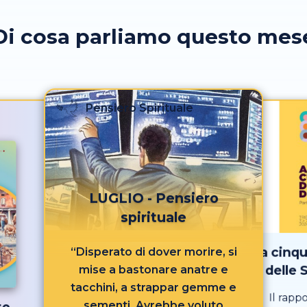
Di cosa parliamo questo mes
Pensiero Spirituale
LUGLIO - Pensiero
spirituale
La cinq
“Disperato di dover morire, si
delle 
mise a bastonare anatre e
tacchini, a strappar gemme e
Il rapp
sementi. Avrebbe voluto
to