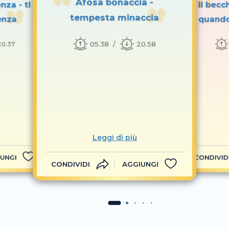
Afosa bonaccia -
nza - ti
Il becc
tempesta minaccia
enza
quando
05.38
20.58
20.37
Leggi di più
UNGI
CONDIVID
CONDIVIDI
AGGIUNGI