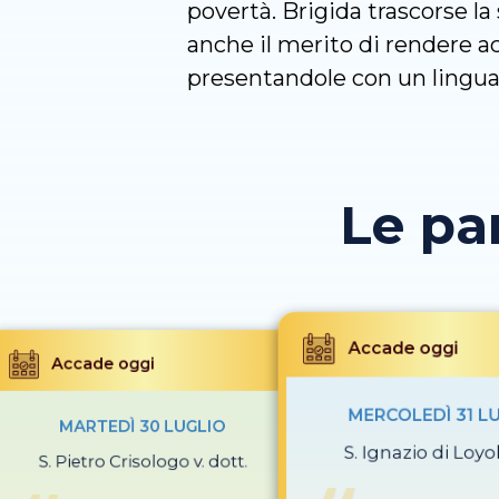
povertà. Brigida trascorse la
anche il merito di rendere ac
presentandole con un linguag
Le pa
Accade oggi
Accade oggi
MERCOLEDÌ 31 L
MARTEDÌ 30 LUGLIO
S. Ignazio di Loyol
S. Pietro Crisologo v. dott.