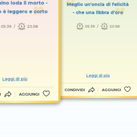
hino loda il morto -
Meglio un’oncia di felicità
 è leggero e corto
- che una libbra d’oro
05.39
20.58
05.39
20.58
Leggi di più
Leggi di più
CONDIVIDI
AGGIUNGI
I
AGGIUNGI