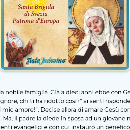
da nobile famiglia. Già a dieci anni ebbe con G
nore, chi ti ha ridotto così?” si sentì rispond
 mio amore!”. Decise allora di amare Gesù con
i. Ma, il padre la diede in sposa ad un giovane
nti evangelici e con cui instaurò un benefico 