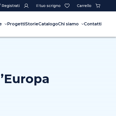
/ Registrati
Il tuo scrigno
Carrello
e
Progetti
Storie
Catalogo
Chi siamo
Contatti
 d’Europa