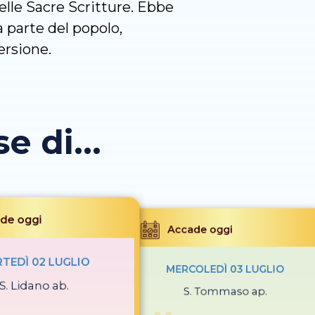
delle Sacre Scritture. Ebbe
a parte del popolo,
ersione.
 di...
de oggi
Accade oggi
TEDÌ 02 LUGLIO
MERCOLEDÌ 03 LUGLIO
S. Lidano ab.
S. Tommaso ap.