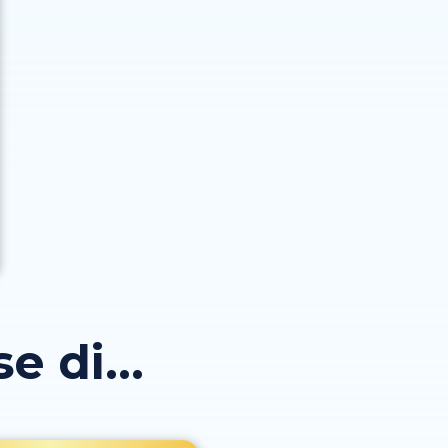
 di...