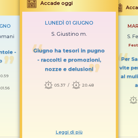
Accade oggi
Acca
LUNEDÌ 01 GIUGNO
UGNO
MAR
S. Giustino m.
romani
S. Fe
Fest
Giugno ha tesori in pugno
ntole -
Per Sa
- raccolti e promozioni,
p
vite pe
nozze e delusioni
0.59
al mul
a
05.37
20.48
 01.56
Leggi di più