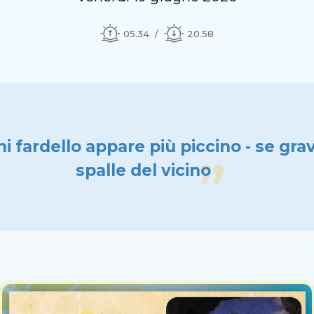
05.34
20.58
i fardello appare più piccino - se grav
spalle del vicino