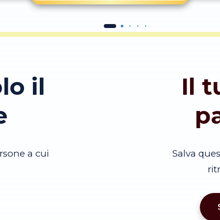
lo il
Il 
e
p
rsone a cui
Salva que
ri