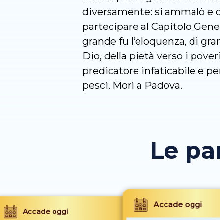
diversamente: si ammalò e dov
partecipare al Capitolo Genera
grande fu l’eloquenza, di gra
Dio, della pietà verso i poveri
predicatore infaticabile e p
pesci. Morì a Padova.
Le pa
Accade oggi
Accade oggi