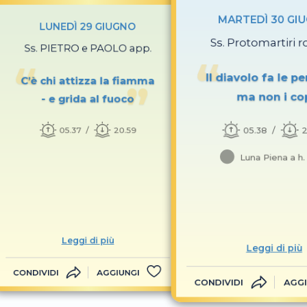
MARTEDÌ 30 GI
LUNEDÌ 29 GIUGNO
Ss. Protomartiri 
Ss. PIETRO e PAOLO app.
Il diavolo fa le pe
C’è chi attizza la fiamma
ma non i co
- e grida al fuoco
05.38
2
05.37
20.59
Luna Piena a h.
Leggi di più
Leggi di più
CONDIVIDI
AGGIUNGI
CONDIVIDI
AGGI