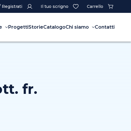
/ Registrati
Il tuo scrigno
Carrello
e
Progetti
Storie
Catalogo
Chi siamo
Contatti
t. fr.