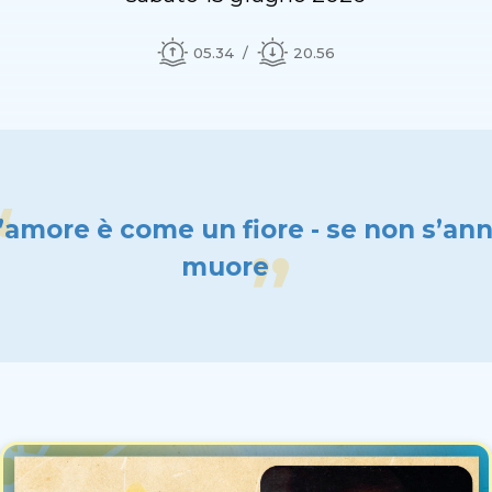
05.34
20.56
’amore è come un fiore - se non s’ann
muore