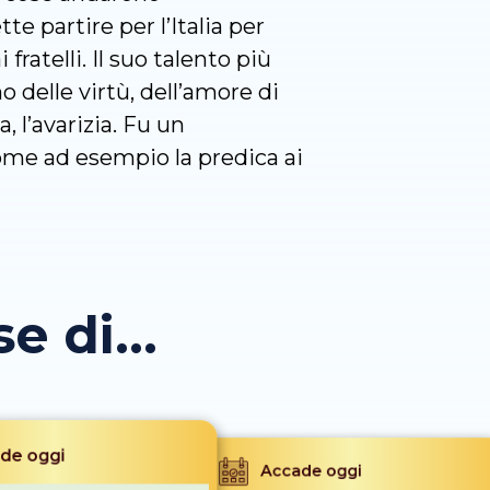
e partire per l’Italia per
ratelli. Il suo talento più
 delle virtù, dell’amore di
, l’avarizia. Fu un
come ad esempio la predica ai
 di...
de oggi
Accade oggi