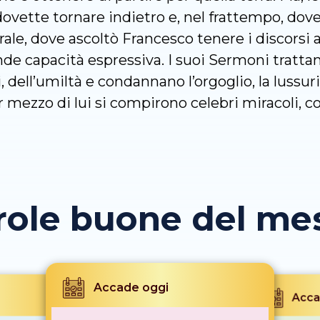
ette tornare indietro e, nel frattempo, dovett
le, dove ascoltò Francesco tenere i discorsi ai f
nde capacità espressiva. I suoi Sermoni trattano
, dell’umiltà e condannano l’orgoglio, la lussuria
er mezzo di lui si compirono celebri miracoli, 
role buone del mese
Accade oggi
Acca