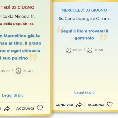
TEDÌ 02 GIUGNO
MERCOLEDÌ 03 GIUGNO
lice da Nicosia fr.
Ss. Carlo Lwanga e C. mm.
a della Repubblica
Segui il filo e troverai il
n Marcellino già la
gomitolo
nsa al tino, il grano
ino e ogni chioccia
05.36
20.50
l suo pulcino
05.37
20.49
Leggi di più
Leggi di più
CONDIVIDI
AGGIUNGI
I
AGGIUNGI