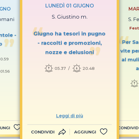
LUNEDÌ 01 GIUGNO
UGNO
MAR
S. Giustino m.
romani
S. Fe
Fest
Giugno ha tesori in pugno
ntole -
Per Sa
- raccolti e promozioni,
p
vite pe
nozze e delusioni
0.59
al mul
a
05.37
20.48
 01.56
Leggi di più
UNGI
CONDIVID
CONDIVIDI
AGGIUNGI