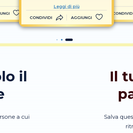
Leggi di più
UNGI
CONDIVID
CONDIVIDI
AGGIUNGI
lo il
Il 
e
p
rsone a cui
Salva que
ri