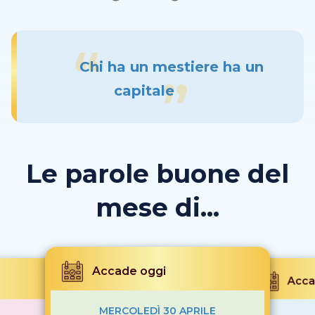
Chi ha un mestiere ha un
capitale
Le parole buone del
mese di...
Accade oggi
Acca
MERCOLEDÌ 30 APRILE