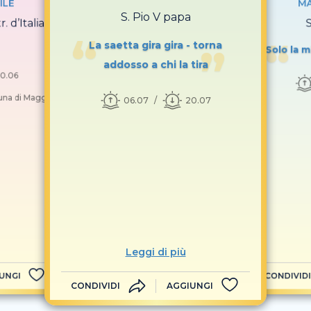
ILE
MA
S. Pio V papa
. d’Italia e
La saetta gira gira - torna
Solo la m
addosso a chi la tira
0.06
Luna di Maggio]
06.07
20.07
Leggi di più
UNGI
CONDIVIDI
CONDIVIDI
AGGIUNGI