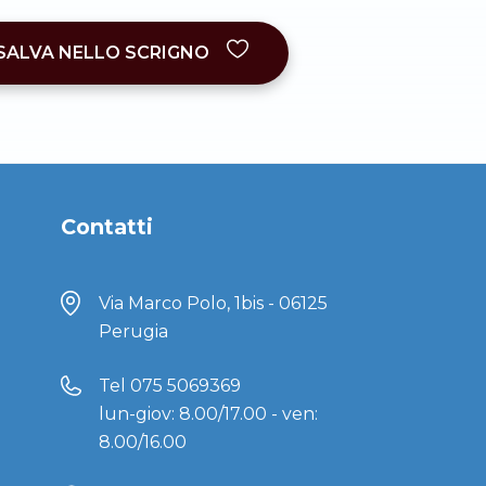
SALVA NELLO SCRIGNO
Contatti
Via Marco Polo, 1bis - 06125
Perugia
Tel
075 5069369
lun-giov: 8.00/17.00 - ven:
8.00/16.00