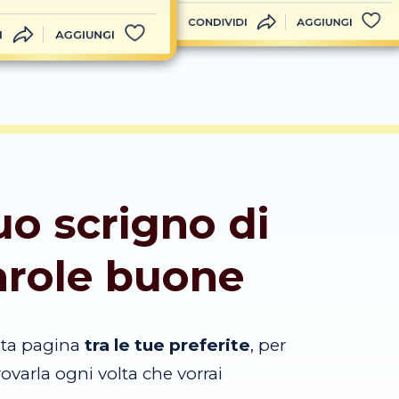
CONDIVIDI
AGGIUNGI
I
AGGIUNGI
tuo scrigno di
arole buone
sta pagina
tra le tue preferite
, per
trovarla ogni volta che vorrai