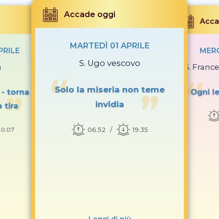
Accade oggi
Acca
MARTEDÌ 01 APRILE
PRILE
MERC
S. Ugo vescovo
a
S. Franc
Solo la miseria non teme
 - torna
Ogni le
invidia
 tira
06.52
19.35
20.07