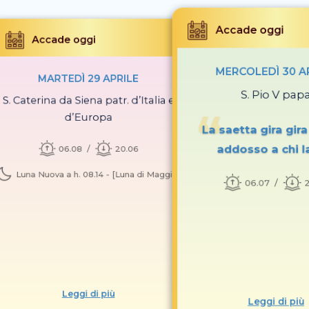
Accade oggi
Accade oggi
MERCOLEDÌ 30 A
MARTEDÌ 29 APRILE
S. Pio V pap
S. Caterina da Siena patr. d’Italia e
d’Europa
La saetta gira gira
addosso a chi la
06.08
20.06
Luna Nuova a h. 08.14 - [Luna di Maggio]
06.07
Leggi di più
Leggi di più