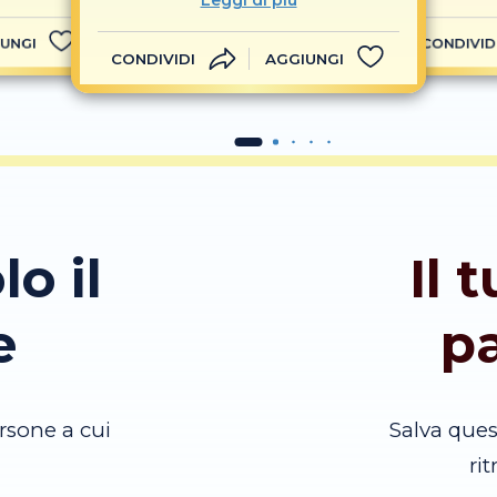
Leggi di più
UNGI
CONDIVID
CONDIVIDI
AGGIUNGI
lo il
Il 
e
p
rsone a cui
Salva que
ri