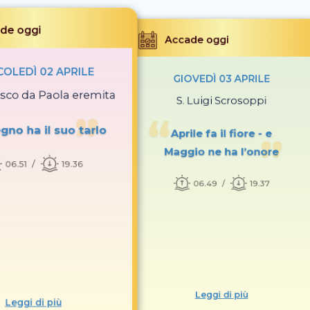
de oggi
Accade oggi
OLEDÌ 02 APRILE
GIOVEDÌ 03 APRILE
esco da Paola eremita
S. Luigi Scrosoppi
gno ha il suo tarlo
Aprile fa il fiore - e
Maggio ne ha l’onore
06.51
19.36
06.49
19.37
Leggi di più
Leggi di più