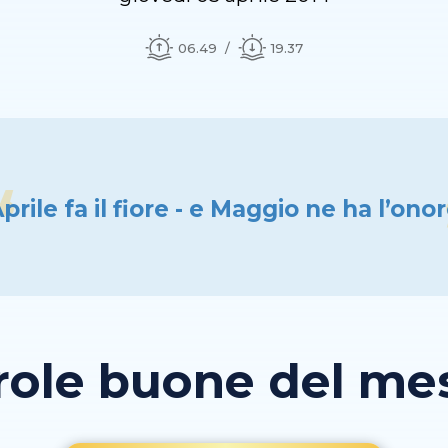
06.49
19.37
prile fa il fiore - e Maggio ne ha l’ono
role buone del mese