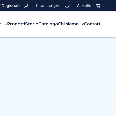
/ Registrati
Il tuo scrigno
Carrello
e
Progetti
Storie
Catalogo
Chi siamo
Contatti