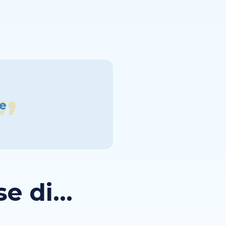
re
 di...