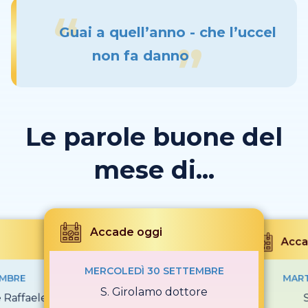
Guai a quell’anno - che l’uccel
non fa danno
Le parole buone del
mese di...
Accade oggi
Acca
MERCOLEDÌ 30 SETTEMBRE
EMBRE
MART
S. Girolamo dottore
e Raffaele