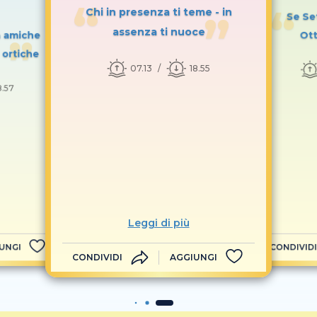
Chi in presenza ti teme - in
Se Se
assenza ti nuoce
a amiche
Ott
 ortiche
07.13
18.55
8.57
Leggi di più
UNGI
CONDIVIDI
CONDIVIDI
AGGIUNGI