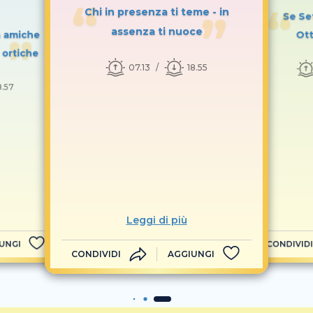
Chi in presenza ti teme - in
Se Se
assenza ti nuoce
a amiche
Ott
 ortiche
07.13
18.55
8.57
Leggi di più
UNGI
CONDIVIDI
CONDIVIDI
AGGIUNGI