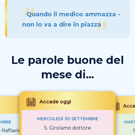
Quando il medico ammazza -
non lo va a dire in piazza
Le parole buone del
mese di...
Accade oggi
Acca
MERCOLEDÌ 30 SETTEMBRE
EMBRE
MART
S. Girolamo dottore
e Raffaele