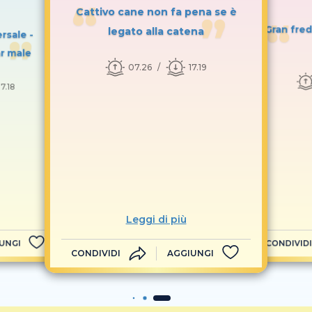
Cattivo cane non fa pena se è
Gran fred
legato alla catena
rsale -
r male
07.26
17.19
17.18
Leggi di più
UNGI
CONDIVIDI
CONDIVIDI
AGGIUNGI