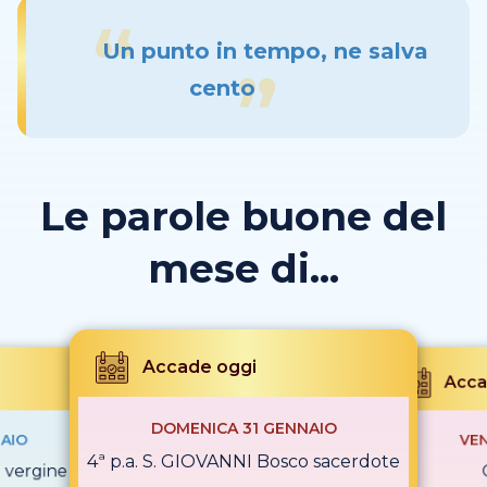
Un punto in tempo, ne salva
cento
Le parole buone del
mese di...
Accade oggi
Acca
DOMENICA 31 GENNAIO
AIO
VEN
4ª p.a. S. GIOVANNI Bosco sacerdote
i vergine