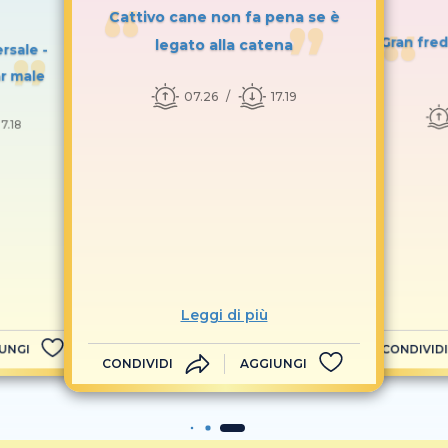
Cattivo cane non fa pena se è
Gran fred
legato alla catena
rsale -
r male
07.26
17.19
17.18
Leggi di più
UNGI
CONDIVIDI
CONDIVIDI
AGGIUNGI