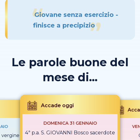
Giovane senza esercizio -
finisce a precipizio
Le parole buone del
mese di...
Accade oggi
Acca
DOMENICA 31 GENNAIO
AIO
VEN
4ª p.a. S. GIOVANNI Bosco sacerdote
i vergine