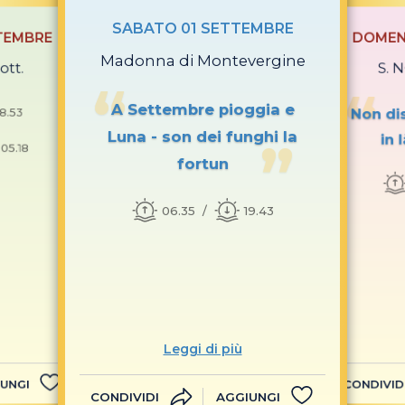
SABATO 01 SETTEMBRE
TEMBRE
DOMEN
Madonna di Montevergine
tt.
S. 
A Settembre pioggia e
18.53
Non dis
Luna - son dei funghi la
in 
 05.18
fortun
06.35
19.43
Leggi di più
UNGI
CONDIVID
CONDIVIDI
AGGIUNGI