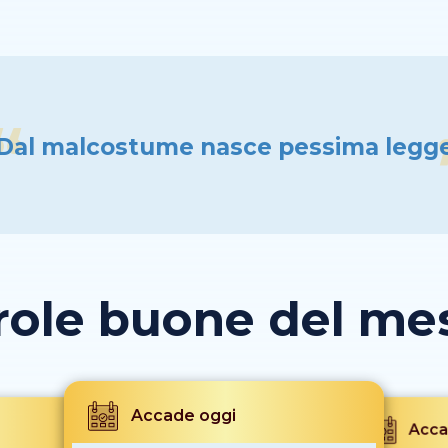
Dal malcostume nasce pessima legg
role buone del mese
Accade oggi
Acca