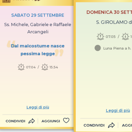
DOMENICA 30 SET
SABATO 29 SETTEMBRE
S. GIROLAMO do
Ss. Michele, Gabriele e Raffaele
Arcangeli
07.05
Dal malcostume nasce
Luna Piena a h.
pessima legge
07.04
15.54
Leggi di più
Leggi di più
CONDIVIDI
AGGIUNGI
CONDIVIDI
AGGI