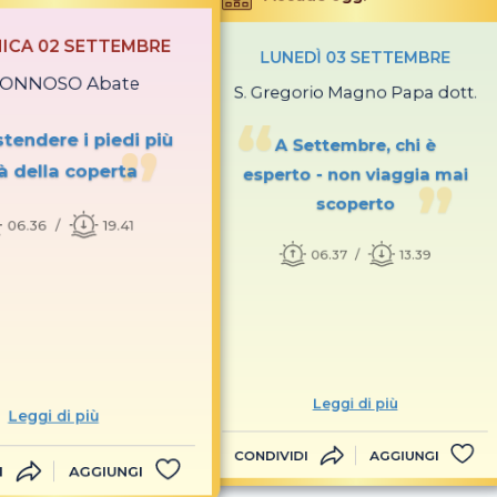
ICA 02 SETTEMBRE
LUNEDÌ 03 SETTEMBRE
NONNOSO Abate
S. Gregorio Magno Papa dott.
tendere i piedi più
A Settembre, chi è
là della coperta
esperto - non viaggia mai
scoperto
06.36
19.41
06.37
13.39
Leggi di più
Leggi di più
CONDIVIDI
AGGIUNGI
I
AGGIUNGI