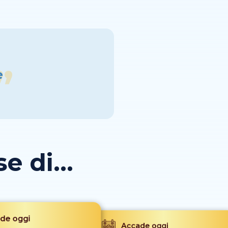
e
 di...
de oggi
Accade oggi