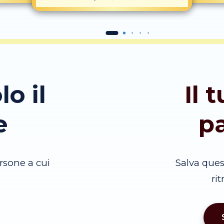
lo il
Il 
e
p
rsone a cui
Salva que
ri