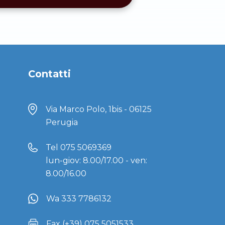
Contatti
Via Marco Polo, 1bis - 06125
Perugia
Tel
075 5069369
lun-giov: 8.00/17.00 - ven:
8.00/16.00
Wa 333 7786132
Fax (+39) 075 5051533