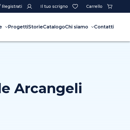
/ Registrati
Il tuo scrigno
Carrello
e
Progetti
Storie
Catalogo
Chi siamo
Contatti
le Arcangeli