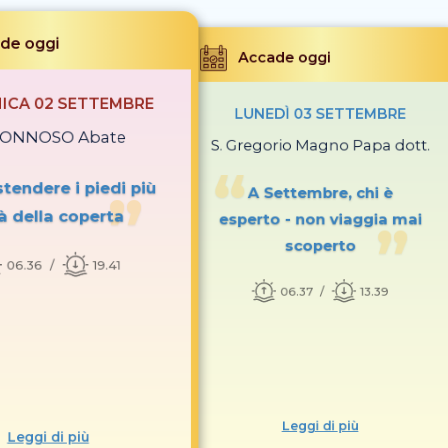
de oggi
Accade oggi
ICA 02 SETTEMBRE
LUNEDÌ 03 SETTEMBRE
NONNOSO Abate
S. Gregorio Magno Papa dott.
tendere i piedi più
A Settembre, chi è
là della coperta
esperto - non viaggia mai
scoperto
06.36
19.41
06.37
13.39
Leggi di più
Leggi di più