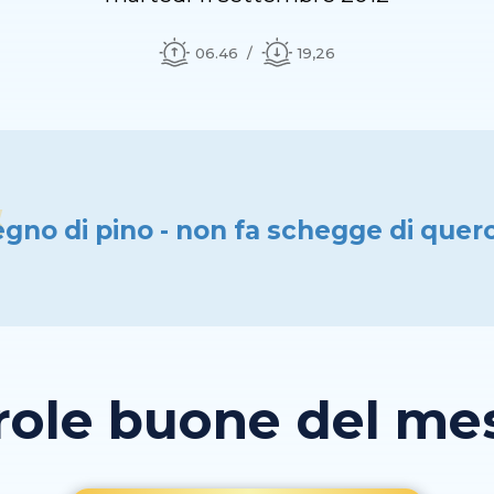
06.46
19,26
egno di pino - non fa schegge di querc
role buone del mese