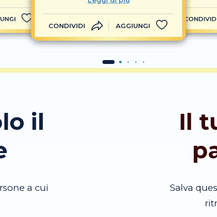
Leggi di più
UNGI
CONDIVID
CONDIVIDI
AGGIUNGI
lo il
Il 
e
p
rsone a cui
Salva que
ri