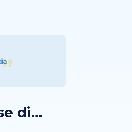
ia
 di...