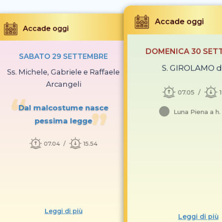
Accade oggi
Accade oggi
DOMENICA 30 SET
SABATO 29 SETTEMBRE
S. GIROLAMO do
Ss. Michele, Gabriele e Raffaele
Arcangeli
07.05
Dal malcostume nasce
Luna Piena a h.
pessima legge
07.04
15.54
Leggi di più
Leggi di più