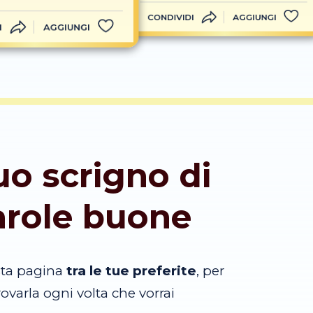
CONDIVIDI
AGGIUNGI
I
AGGIUNGI
tuo scrigno di
arole buone
sta pagina
tra le tue preferite
, per
trovarla ogni volta che vorrai