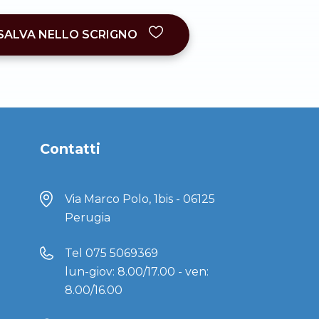
SALVA NELLO SCRIGNO
Contatti
Via Marco Polo, 1bis - 06125
Perugia
Tel
075 5069369
lun-giov: 8.00/17.00 - ven:
8.00/16.00