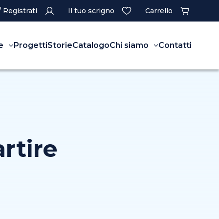
/ Registrati
Il tuo scrigno
Carrello
e
Progetti
Storie
Catalogo
Chi siamo
Contatti
rtire