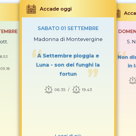
Accade oggi
Acca
SABATO 01 SETTEMBRE
TEMBRE
DOMEN
Madonna di Montevergine
tt.
S. 
A Settembre pioggia e
18.53
Non dis
Luna - son dei funghi la
in 
 05.18
fortun
06.35
19.43