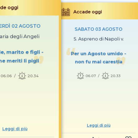
de oggi
Accade oggi
ERDÌ 02 AGOSTO
SABATO 03 AGOSTO
aria degli Angeli
S. Aspreno di Napoli v.
e, marito e figli -
Per un Agosto umido -
e meriti li pigli
non fu mai carestia
06.06
20.34
06.07
20.33
Leggi di più
Leggi di più