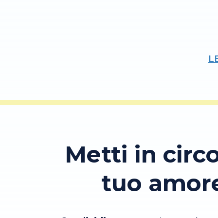
L
Metti in circo
tuo amor