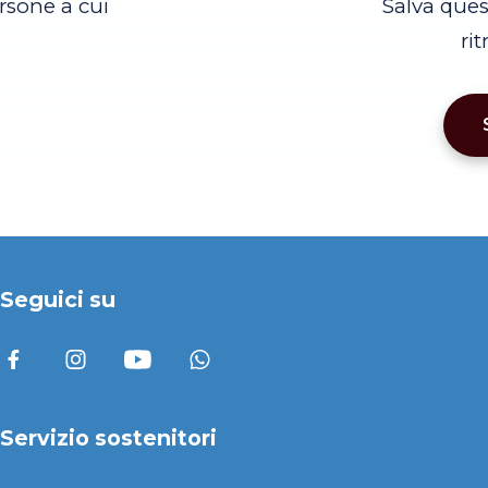
rsone a cui
Salva que
ri
Seguici su
Servizio sostenitori