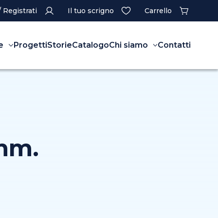
/ Registrati
Il tuo scrigno
Carrello
e
Progetti
Storie
Catalogo
Chi siamo
Contatti
 mm.