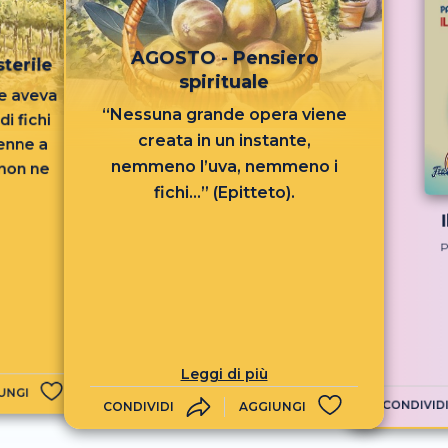
AGOSTO - Pensiero
terile
spirituale
le aveva
“Nessuna grande opera viene
i fichi
creata in un instante,
venne a
nemmeno l’uva, nemmeno i
 non ne
fichi...” (Epitteto).
P
Leggi di più
UNGI
CONDIVID
CONDIVIDI
AGGIUNGI