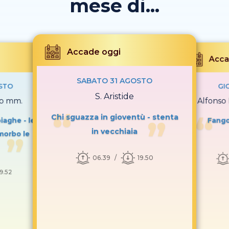
mese di...
Accade oggi
Acca
SABATO 31 AGOSTO
STO
GI
S. Aristide
to mm.
S. Alfonso 
Chi sguazza in gioventù - stenta
iaghe - le
Fango
in vecchiaia
morbo le
06.39
19.50
19.52