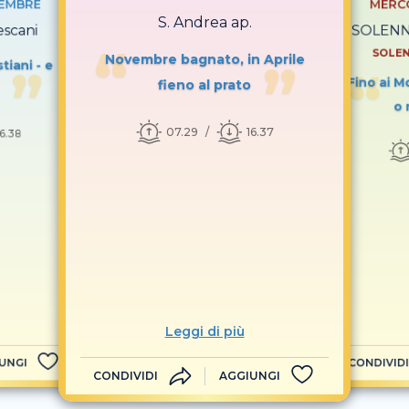
VEMBRE
MERCO
S. Andrea ap.
escani
SOLENNI
SOLEN
Novembre bagnato, in Aprile
stiani - e
Fino ai Mo
fieno al prato
o 
07.29
16.37
16.38
Leggi di più
UNGI
CONDIVIDI
CONDIVIDI
AGGIUNGI