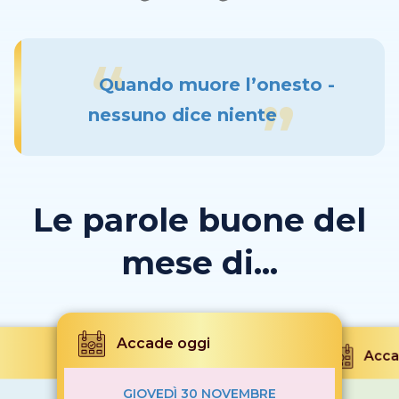
Quando muore l’onesto -
nessuno dice niente
Le parole buone del
mese di...
Accade oggi
Acca
GIOVEDÌ 30 NOVEMBRE