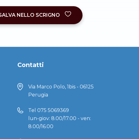
SALVA NELLO SCRIGNO
Contatti
Via Marco Polo, 1bis - 06125
Perugia
Tel
075 5069369
lun-giov: 8.00/17.00 - ven:
8.00/16.00