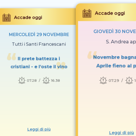
Accade oggi
Accade oggi
GIOVEDÌ 30 NOV
MERCOLEDÌ 29 NOVEMBRE
S. Andrea ap
Tutti i Santi Francescani
Novembre bagnat
Il prete battezza i
Aprile fieno al 
cristiani - e l’oste il vino
07.29
07.28
16.38
Leggi di più
Leggi di più