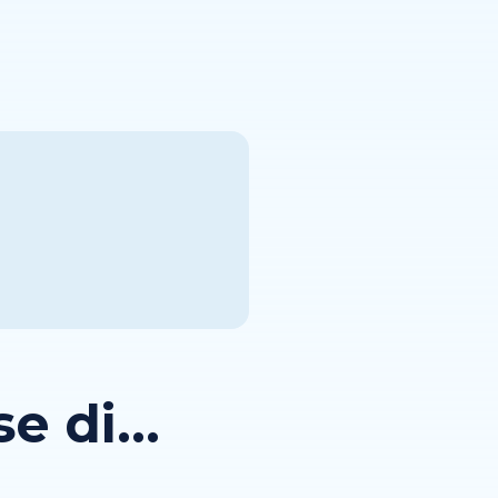
 di...