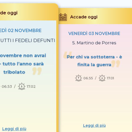
de oggi
Accade oggi
EDÌ 02 NOVEMBRE
VENERDÌ 03 NOVEMBRE
UTTI I FEDELI DEFUNTI
S. Martino de Porres
Novembre non avrai
Per chi va sottoterra - è
- tutto l’anno sarà
finita la guerra
tribolato
06.55
17.01
06.53
17.02
Leggi di più
Leggi di più