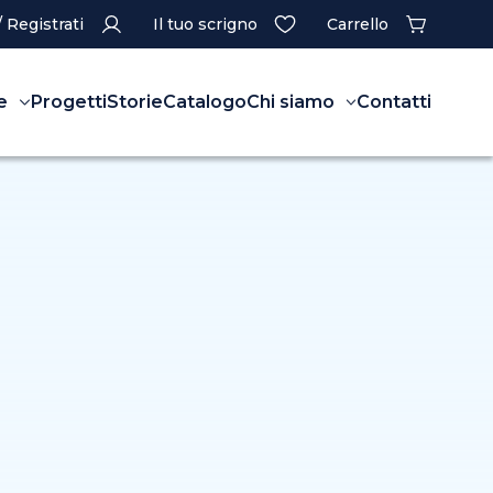
/ Registrati
Il tuo scrigno
Carrello
e
Progetti
Storie
Catalogo
Chi siamo
Contatti