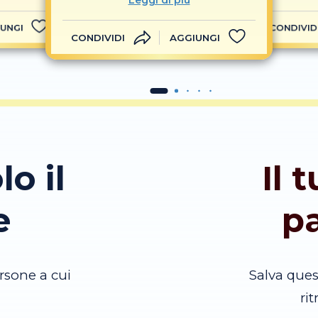
Leggi di più
UNGI
CONDIVID
CONDIVIDI
AGGIUNGI
lo il
Il 
e
p
rsone a cui
Salva que
ri