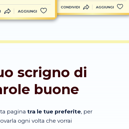
CONDIVIDI
AGGIUNGI
I
AGGIUNGI
tuo scrigno di
arole buone
sta pagina
tra le tue preferite
, per
trovarla ogni volta che vorrai