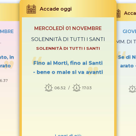
Accade oggi
Acca
MERCOLEDÌ 01 NOVEMBRE
EMBRE
GIOV
SOLENNITÀ DI TUTTI I SANTI
.
COMM. DI T
SOLENNITÀ DI TUTTI I SANTI
o, in
Se di 
Fino ai Morti, fino ai Santi
prato
arato 
- bene o male si va avanti
16.37
06.52
17.03