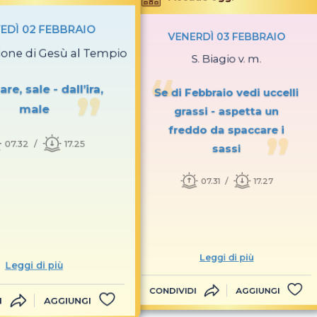
EDÌ 02 FEBBRAIO
VENERDÌ 03 FEBBRAIO
ione di Gesù al Tempio
S. Biagio v. m.
re, sale - dall’ira,
Se di Febbraio vedi uccelli
male
grassi - aspetta un
freddo da spaccare i
07.32
17.25
sassi
07.31
17.27
Leggi di più
Leggi di più
CONDIVIDI
AGGIUNGI
I
AGGIUNGI