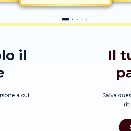
lo il
Il 
e
p
rsone a cui
Salva que
ri