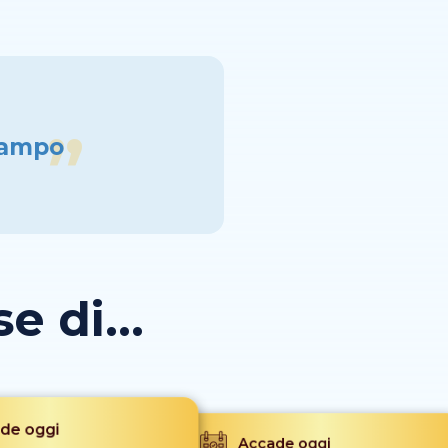
scampo
 di...
de oggi
Accade oggi