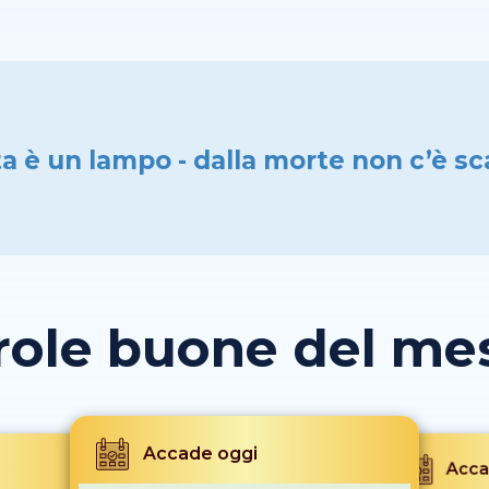
ta è un lampo - dalla morte non c’è 
role buone del mese
Accade oggi
Acca