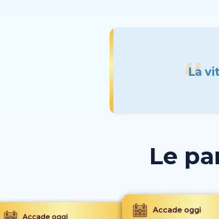
La vi
Le pa
Accade oggi
Accade oggi