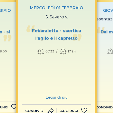
MERCOLEDÌ 01 FEBBRAIO
BRAIO
GIOV
S. Severo v.
Presentaz
Febbraietto - scortica
 - si
Dal ma
l’aglio e il capretto
o
07.33
17.24
18.00
Leggi di più
UNGI
CONDIVID
CONDIVIDI
AGGIUNGI