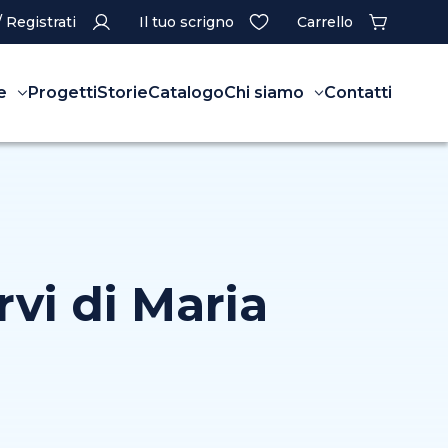
/ Registrati
Il tuo scrigno
Carrello
e
Progetti
Storie
Catalogo
Chi siamo
Contatti
rvi di Maria