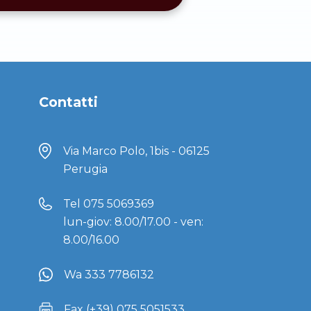
Contatti
Via Marco Polo, 1bis - 06125
Perugia
Tel
075 5069369
lun-giov: 8.00/17.00 - ven:
8.00/16.00
Wa 333 7786132
Fax (+39) 075 5051533