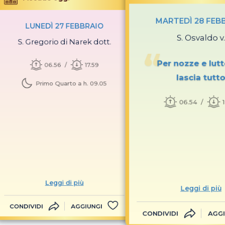
MARTEDÌ 28 FEB
LUNEDÌ 27 FEBBRAIO
S. Osvaldo v.
S. Gregorio di Narek dott.
Per nozze e lutto
06.56
17.59
lascia tutt
Primo Quarto a h. 09.05
06.54
Leggi di più
Leggi di più
CONDIVIDI
AGGIUNGI
CONDIVIDI
AGGI