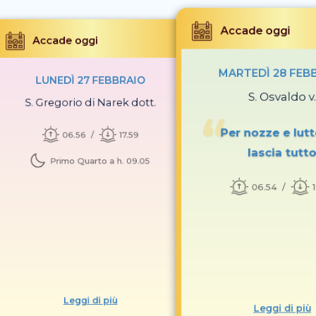
Accade oggi
Accade oggi
MARTEDÌ 28 FEB
LUNEDÌ 27 FEBBRAIO
S. Osvaldo v.
S. Gregorio di Narek dott.
Per nozze e lutto
06.56
17.59
lascia tutt
Primo Quarto a h. 09.05
06.54
Leggi di più
Leggi di più