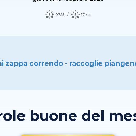
07.13
17.44
i zappa correndo - raccoglie piange
role buone del mese