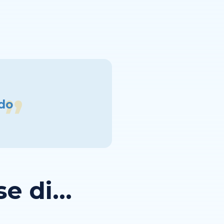
ndo
 di...