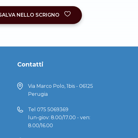
SALVA NELLO SCRIGNO
Contatti
Via Marco Polo, 1bis - 06125
Perugia
Tel
075 5069369
lun-giov: 8.00/17.00 - ven:
8.00/16.00