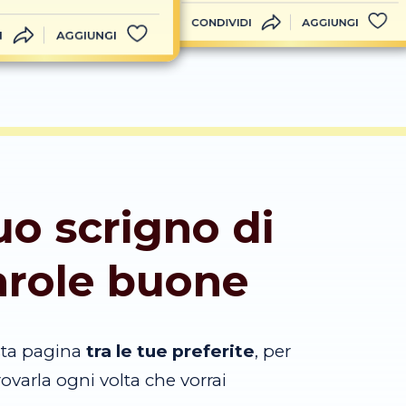
CONDIVIDI
AGGIUNGI
I
AGGIUNGI
tuo scrigno di
arole buone
sta pagina
tra le tue preferite
, per
trovarla ogni volta che vorrai