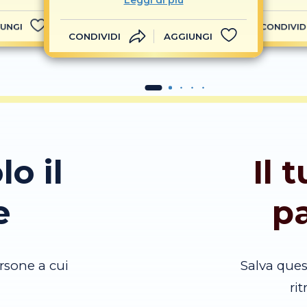
Leggi di più
UNGI
CONDIVID
CONDIVIDI
AGGIUNGI
lo il
Il 
e
p
rsone a cui
Salva que
ri