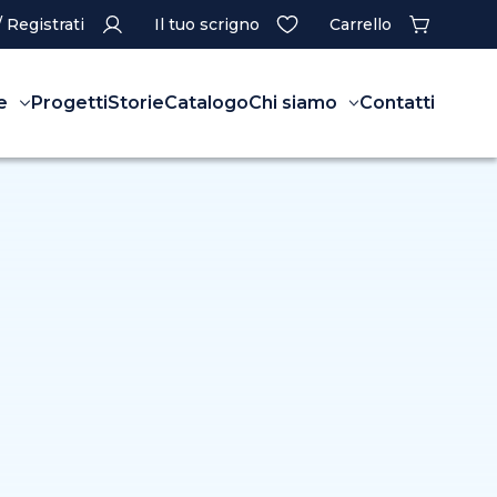
/ Registrati
Il tuo scrigno
Carrello
e
Progetti
Storie
Catalogo
Chi siamo
Contatti