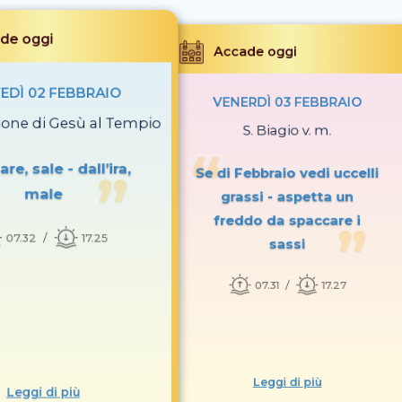
de oggi
Accade oggi
EDÌ 02 FEBBRAIO
VENERDÌ 03 FEBBRAIO
ione di Gesù al Tempio
S. Biagio v. m.
re, sale - dall’ira,
Se di Febbraio vedi uccelli
male
grassi - aspetta un
freddo da spaccare i
07.32
17.25
sassi
07.31
17.27
Leggi di più
Leggi di più