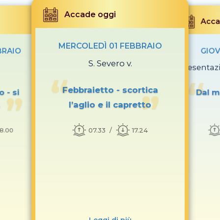
Accade oggi
Acca
MERCOLEDÌ 01 FEBBRAIO
BRAIO
GIOV
S. Severo v.
Presentaz
Febbraietto - scortica
 - si
Dal ma
l’aglio e il capretto
o
07.33
17.24
18.00