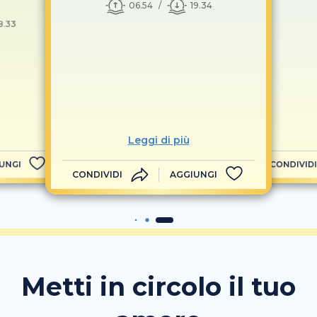
06.54
19.34
8.33
Leggi di più
UNGI
CONDIVIDI
CONDIVIDI
AGGIUNGI
Metti in circolo il tuo