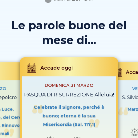
Le parole buone del
mese di...
Accade oggi
Acca
DOMENICA 31 MARZO
RZO
VE
PASQUA DI RISURREZIONE Alleluia!
epolcro
S. Silv
Celebrate il Signore, perché è
a Luce.
Marz
buono; eterna è la sua
, del Cero
Misericordia (Sal. 117,1)
. Rinnovo
mali