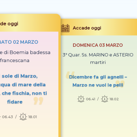
de oggi
Accade oggi
BATO 02 MARZO
DOMENICA 03 MARZO
se di Boemia badessa
3ª Quar. Ss. MARINO e ASTERIO
francescana
martiri
 sole di Marzo,
Dicembre fa gli agnelli –
cqua di mare della
Marzo ne vuol le pelli
che fischia, non ti
06.41
18.02
fidare
06.43
18.01