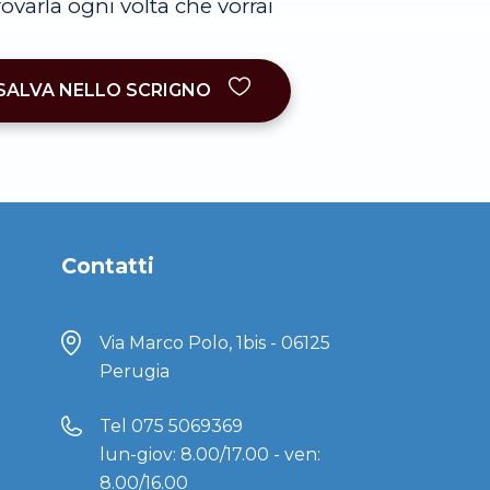
trovarla ogni volta che vorrai
SALVA NELLO SCRIGNO
Contatti
Via Marco Polo, 1bis - 06125
Perugia
Tel
075 5069369
lun-giov: 8.00/17.00 - ven:
8.00/16.00