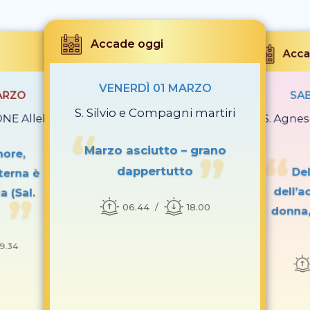
Accade oggi
Acca
VENERDÌ 01 MARZO
ARZO
SA
S. Silvio e Compagni martiri
E Alleluia!
S. Agne
Marzo asciutto – grano
nore,
dappertutto
Del
terna è
dell’a
a (Sal.
06.44
18.00
donna, 
19.34