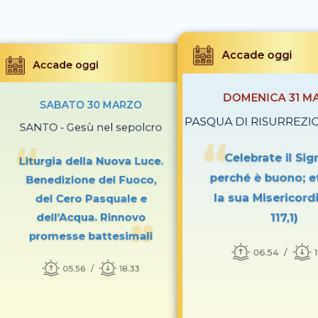
Accade oggi
Accade oggi
DOMENICA 31 M
SABATO 30 MARZO
PASQUA DI RISURREZION
SANTO - Gesù nel sepolcro
Celebrate il Sig
Liturgia della Nuova Luce.
perché è buono; e
Benedizione del Fuoco,
la sua Misericordi
del Cero Pasquale e
117,1)
dell’Acqua. Rinnovo
promesse battesimali
06.54
05.56
18.33