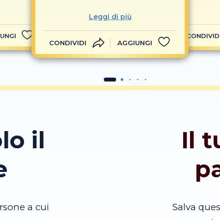
Leggi di più
UNGI
CONDIVID
CONDIVIDI
AGGIUNGI
lo il
Il 
e
p
rsone a cui
Salva que