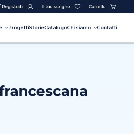
/ Registrati
Il tuo scrigno
Carrello
e
Progetti
Storie
Catalogo
Chi siamo
Contatti
 francescana