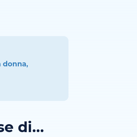
a donna,
 di...