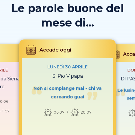
Le parole buone del
mese di...
Accade oggi
Acca
LUNEDÌ 30 APRILE
RILE
DOM
S. Pio V papa
 da Siena
DI PA
re
Non si compiange mai - chi va
Le lusi
cercando guai
sem
0.06
 11.57
06.07
20.07