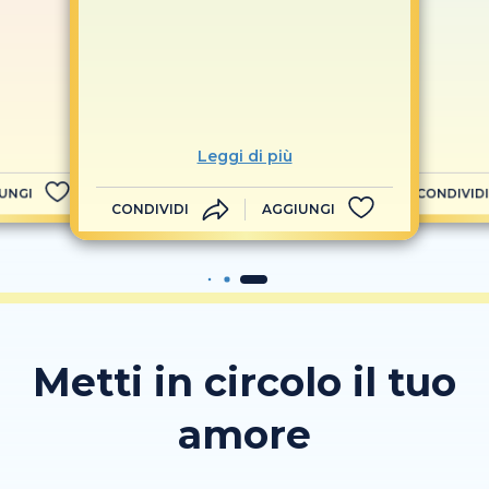
Leggi di più
UNGI
CONDIVIDI
CONDIVIDI
AGGIUNGI
Metti in circolo il tuo
amore