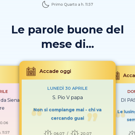
Primo Quarto a h. 11.57
Le parole buone del
mese di...
Accade oggi
Acca
LUNEDÌ 30 APRILE
RILE
DOM
S. Pio V papa
 da Siena
DI PA
re
Non si compiange mai - chi va
Le lusi
cercando guai
sem
0.06
 11.57
06.07
20.07