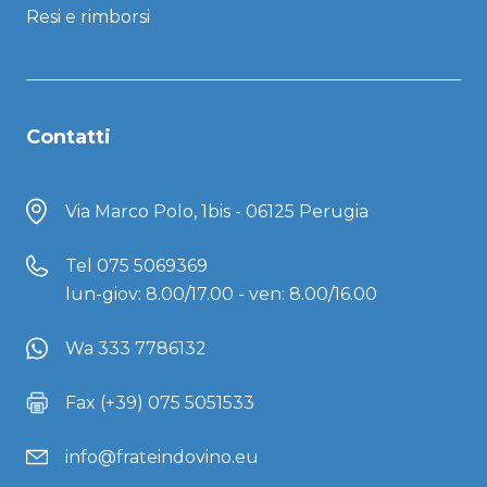
Resi e rimborsi
Contatti
Via Marco Polo, 1bis - 06125 Perugia
Tel
075 5069369
lun-giov: 8.00/17.00 - ven: 8.00/16.00
Wa 333 7786132
Fax (+39) 075 5051533
info@frateindovino.eu