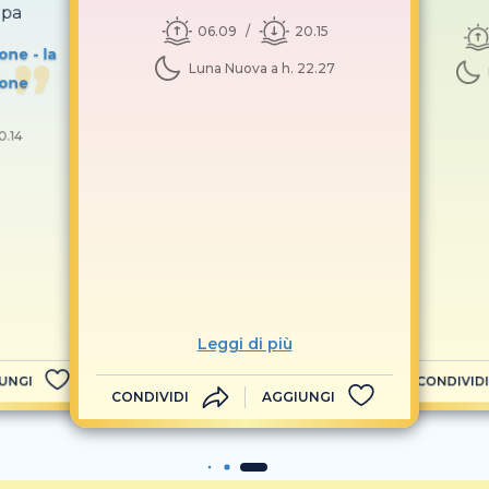
opa
06.09
20.15
ne - la
Luna Nuova a h. 22.27
ione
0.14
Leggi di più
UNGI
CONDIVIDI
CONDIVIDI
AGGIUNGI