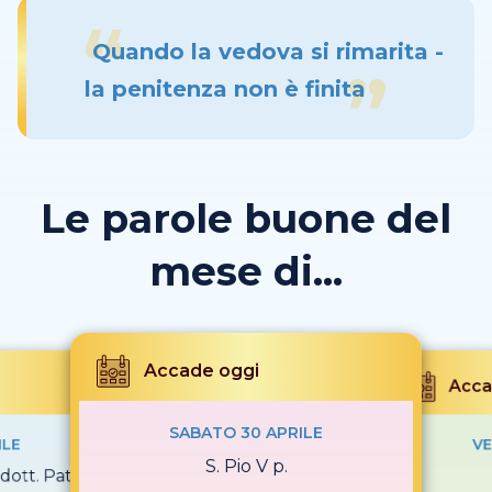
Quando la vedova si rimarita -
la penitenza non è finita
Le parole buone del
mese di...
Accade oggi
Acca
SABATO 30 APRILE
ILE
VE
S. Pio V p.
dott. Patr.