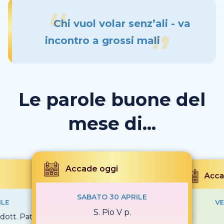
Chi vuol volar senz’ali - va
incontro a grossi mali
Le parole buone del
mese di...
Accade oggi
Acca
SABATO 30 APRILE
ILE
VE
S. Pio V p.
dott. Patr.