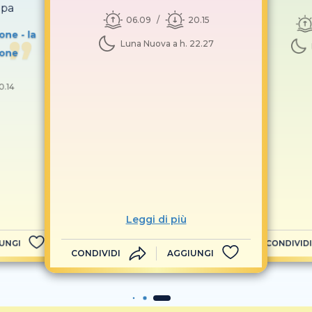
opa
06.09
20.15
ne - la
Luna Nuova a h. 22.27
ione
0.14
Leggi di più
UNGI
CONDIVIDI
CONDIVIDI
AGGIUNGI