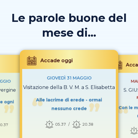
Le parole buone del
mese di...
Accade oggi
Acca
GIOVEDÌ 31 MAGGIO
GGIO
MA
Visitazione della B. V. M. a S. Elisabetta
vergine
S. GI
Alle lacrime di erede - ormai
re ogni
Con le m
nessuno crede
05.37
20.38
0.37