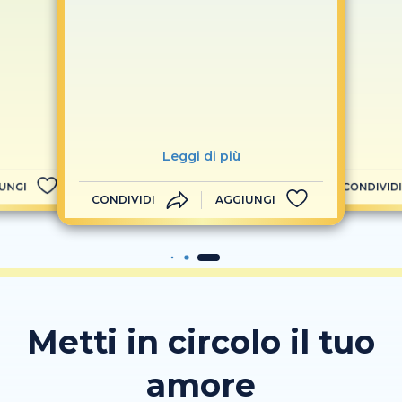
Leggi di più
UNGI
CONDIVIDI
CONDIVIDI
AGGIUNGI
Metti in circolo il tuo
amore