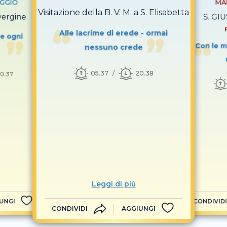
GGIO
MA
Visitazione della B. V. M. a S. Elisabetta
vergine
S. GI
Alle lacrime di erede - ormai
re ogni
Con le m
nessuno crede
05.37
20.38
0.37
Leggi di più
UNGI
CONDIVIDI
CONDIVIDI
AGGIUNGI