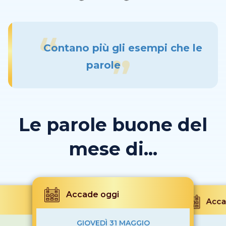
Contano più gli esempi che le
parole
Le parole buone del
mese di...
Accade oggi
Acca
GIOVEDÌ 31 MAGGIO