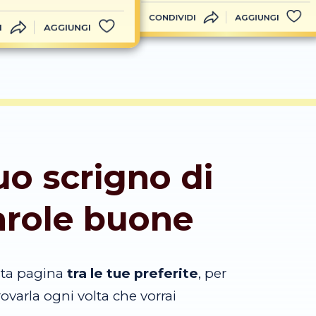
CONDIVIDI
AGGIUNGI
I
AGGIUNGI
tuo scrigno di
arole buone
sta pagina
tra le tue preferite
, per
trovarla ogni volta che vorrai