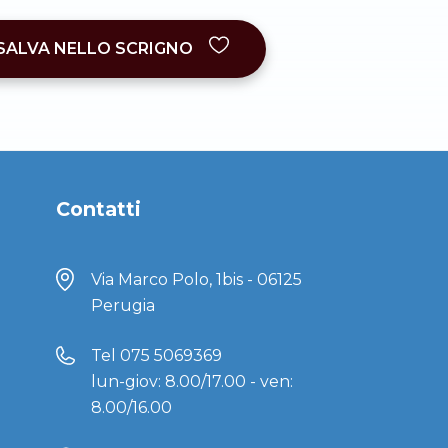
SALVA NELLO SCRIGNO
Contatti
Via Marco Polo, 1bis - 06125
Perugia
Tel
075 5069369
lun-giov: 8.00/17.00 - ven:
8.00/16.00