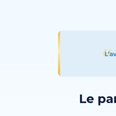
L’a
Le pa