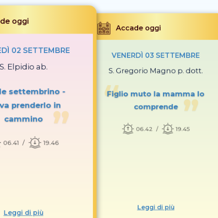
de oggi
Accade oggi
EDÌ 02 SETTEMBRE
VENERDÌ 03 SETTEMBRE
S. Elpidio ab.
S. Gregorio Magno p. dott.
ole settembrino -
Figlio muto la mamma lo
va prenderlo in
comprende
cammino
06.42
19.45
06.41
19.46
Leggi di più
Leggi di più