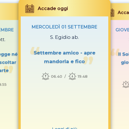
Accade oggi
Acca
MERCOLEDÌ 01 SETTEMBRE
EMBRE
GIOV
S. Egidio ab.
tt.
Settembre amico - apre
egge né
Il S
mandorla e fico
scoltar
gio
parte
06.40
19.48
8.55