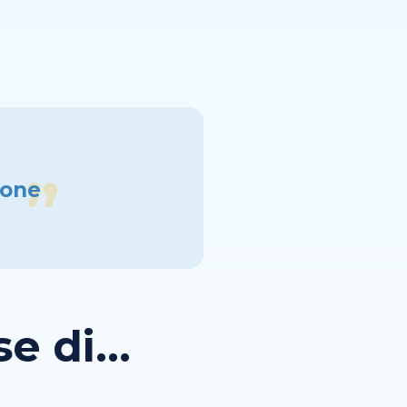
none
 di...