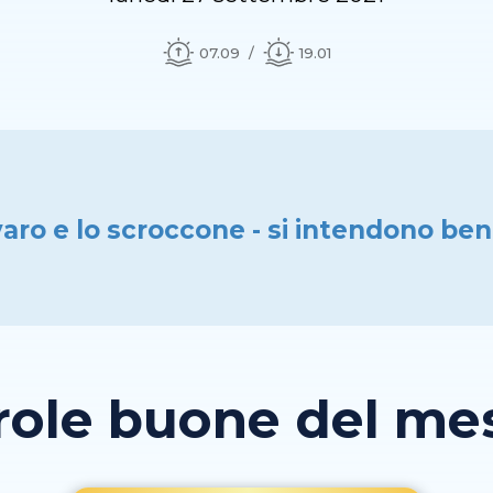
07.09
19.01
varo e lo scroccone - si intendono be
role buone del mese