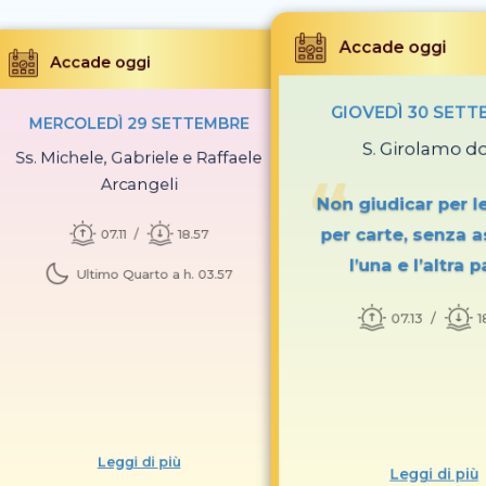
Accade oggi
Accade oggi
GIOVEDÌ 30 SETT
MERCOLEDÌ 29 SETTEMBRE
S. Girolamo do
Ss. Michele, Gabriele e Raffaele
Arcangeli
Non giudicar per l
per carte, senza a
07.11
18.57
l’una e l’altra 
Ultimo Quarto a h. 03.57
07.13
1
Leggi di più
Leggi di più