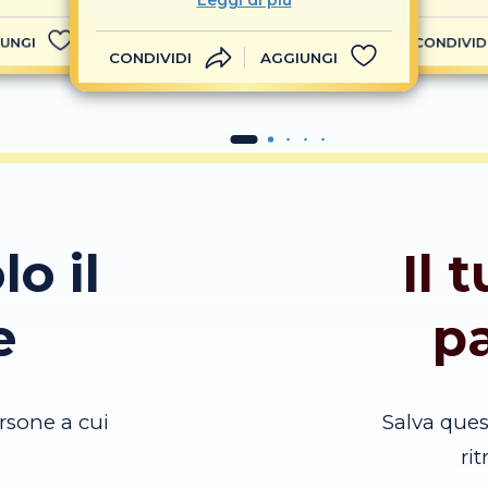
Leggi di più
UNGI
CONDIVID
CONDIVIDI
AGGIUNGI
lo il
Il 
e
p
rsone a cui
Salva que
ri