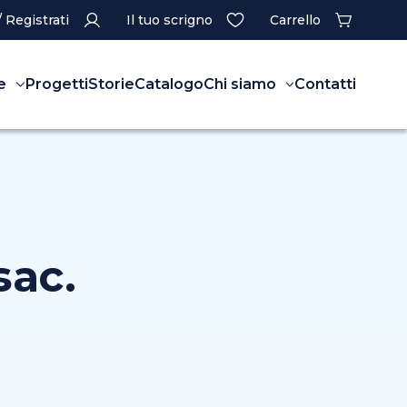
/ Registrati
Il tuo scrigno
Carrello
e
Progetti
Storie
Catalogo
Chi siamo
Contatti
sac.