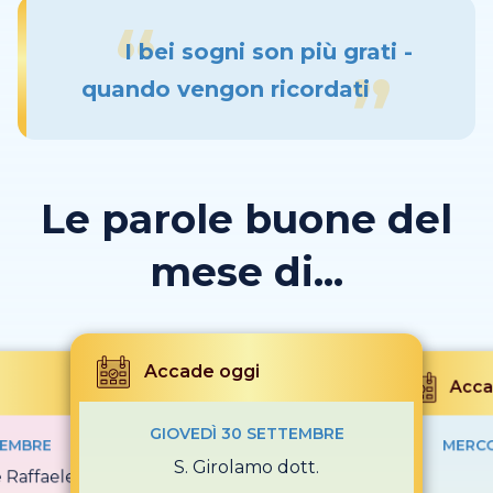
I bei sogni son più grati -
quando vengon ricordati
Le parole buone del
mese di...
Accade oggi
Acca
GIOVEDÌ 30 SETTEMBRE
TEMBRE
MERCO
S. Girolamo dott.
e Raffaele