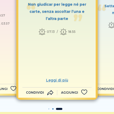
Non giudicar per legge né per
Sett
carte, senza ascoltar l’una e
m
8.57
l’altra parte
. 03.57
07.13
18.55
Leggi di più
UNGI
CONDIVIDI
CONDIVIDI
AGGIUNGI