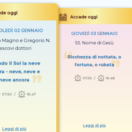
de oggi
Accade oggi
LEDÌ 02 GENNAIO
GIOVEDÌ 03 GENNAIO
io Magno e Gregorio N.
SS. Nome di Gesù
escovi dottori
Ricchezza di nottata, o
do il Sol la neve
fortuna, o rubata
ra - neve, neve e
07.50
16.48
neve ancora
07.50
16.47
Leggi di più
Leggi di più