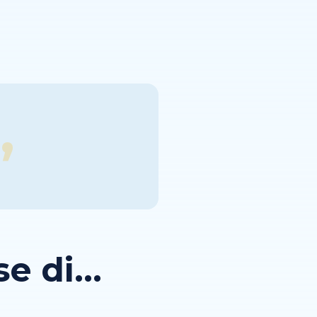
 di...