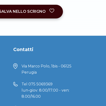
SALVA NELLO SCRIGNO
Contatti
Via Marco Polo, 1bis - 06125
Perugia
Tel
075 5069369
lun-giov: 8.00/17.00 - ven:
8.00/16.00