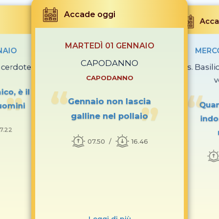
Accade oggi
Acca
MARTEDÌ 01 GENNAIO
NAIO
MERCO
CAPODANNO
acerdote
Ss. Basil
CAPODANNO
v
co, è il
Gennaio non lascia
Quan
uomini
galline nel pollaio
indo
17.22
07.50
16.46