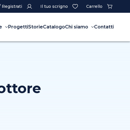
/ Registrati
Il tuo scrigno
Carrello
e
Progetti
Storie
Catalogo
Chi siamo
Contatti
ottore