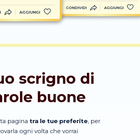
CONDIVIDI
AGGIUNGI
I
AGGIUNGI
tuo scrigno di
arole buone
sta pagina
tra le tue preferite
, per
trovarla ogni volta che vorrai