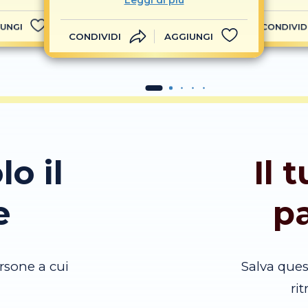
Leggi di più
UNGI
CONDIVID
CONDIVIDI
AGGIUNGI
lo il
Il 
e
p
rsone a cui
Salva que
ri