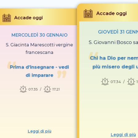
Accade oggi
Accade oggi
GIOVEDÌ 31 GEN
MERCOLEDÌ 30 GENNAIO
S. Giovanni Bosco s
S. Giacinta Marescotti vergine
francescana
Chi ha Dio per nemi
più misero degli 
Prima d’insegnare - vedi
di imparare
07.34
07.35
17.21
Leggi di più
Leggi di più