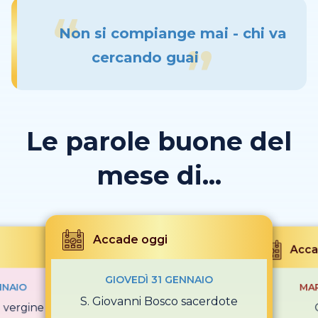
Non si compiange mai - chi va
cercando guai
Le parole buone del
mese di...
Accade oggi
Acca
GIOVEDÌ 31 GENNAIO
NNAIO
MAR
S. Giovanni Bosco sacerdote
i vergine