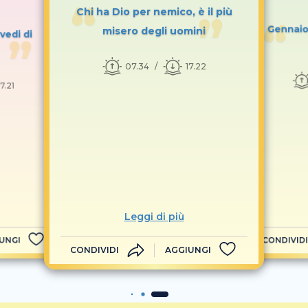
Chi ha Dio per nemico, è il più
Gennaio 
misero degli uomini
vedi di
07.34
17.22
17.21
Leggi di più
UNGI
CONDIVIDI
CONDIVIDI
AGGIUNGI