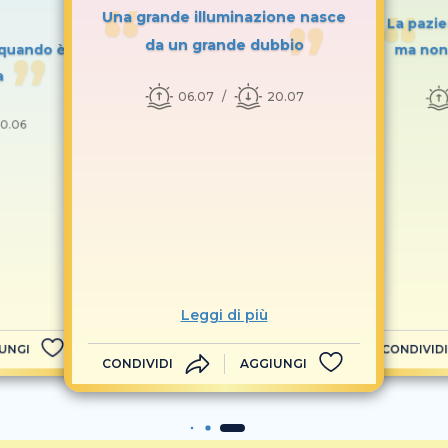
Una grande illuminazione nasce
La pazie
da un grande dubbio
- quando è
ma non 
a
06.07
20.07
0.06
Leggi di più
UNGI
CONDIVIDI
CONDIVIDI
AGGIUNGI