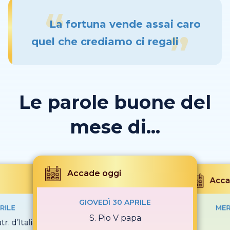
La fortuna vende assai caro
quel che crediamo ci regali
Le parole buone del
mese di...
Accade oggi
Acca
GIOVEDÌ 30 APRILE
RILE
MER
S. Pio V papa
r. d’Italia e